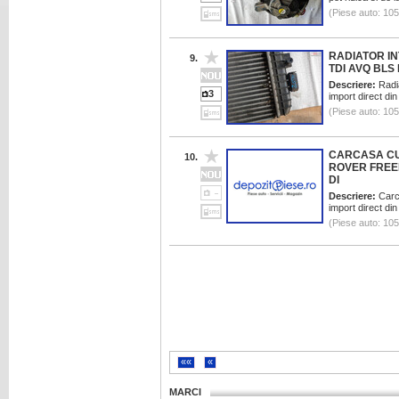
(Piese auto: 10
RADIATOR I
9.
TDI AVQ BLS
Descriere:
Radia
3
import direct di
(Piese auto: 10
CARCASA CU
10.
ROVER FREEL
DI
Descriere:
Carca
import direct di
(Piese auto: 10
««
«
MARCI