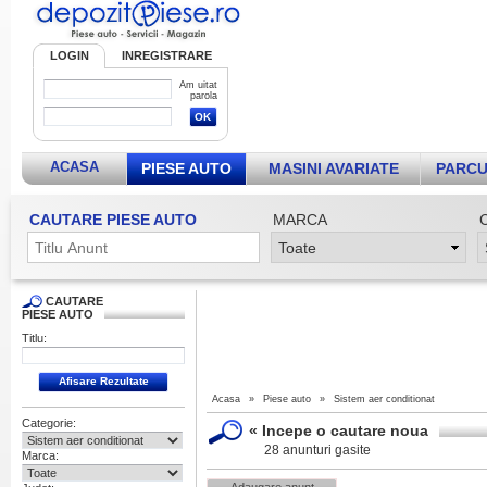
LOGIN
INREGISTRARE
Am uitat
parola
ACASA
PIESE AUTO
MASINI AVARIATE
PARCU
CAUTARE PIESE AUTO
MARCA
CAUTARE
PIESE AUTO
Titlu:
Acasa
»
Piese auto
»
Sistem aer conditionat
Categorie:
«
Incepe o cautare noua
28 anunturi gasite
Marca: