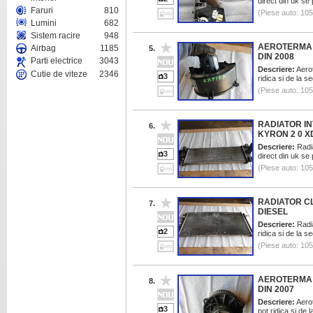
direct din uk se
Faruri
810
(Piese auto: 10
Lumini
682
Sistem racire
948
AEROTERMA 
Airbag
1185
5.
DIN 2008
Parti electrice
3043
Descriere:
Aerot
Cutie de viteze
2346
3
ridica si de la 
(Piese auto: 10
RADIATOR I
6.
KYRON 2 0 X
Descriere:
Radia
3
direct din uk se
(Piese auto: 10
RADIATOR CL
7.
DIESEL
Descriere:
Radia
2
ridica si de la 
(Piese auto: 10
AEROTERMA 
8.
DIN 2007
Descriere:
Aerot
3
pot ridica si de