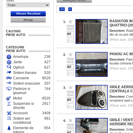
Adaugare anunt
Judet:
««
«
RADIATOR IN
1.
QUATTRO (20
Descriere:
Radia
CAUTARI
2
din uk se pot ri
PIESE AUTO
(Piese auto: 10
CATEGORII
PIESE AUTO
PANOU AC B
2.
Anvelope
236
Descriere:
Panou
Jante
427
locatia comuna f
2
Oglinzi
627
(Piese auto: 10
Sistem franare
520
Caroserie
8529
Sistem evacuare
207
GRILE AERIS
3.
Parbrize si
744
CENTRALA C
geamuri
Descriere:
Compl
Motor
8520
3
ornament opel co
Suspensie si
2917
(Piese auto: 10
directie
Accesorii
3409
Sistem aer
991
GRILE / VEN
4.
conditionat
AERISIRE R
Elemente de
654
Descriere:
Grile
interior
2