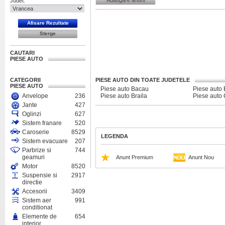
Adaugare anunt
Judet:
CAUTARI
PIESE AUTO
CATEGORII
PIESE AUTO DIN TOATE JUDETELE
PIESE AUTO
Piese auto Bacau
Piese auto
Anvelope
236
Piese auto Braila
Piese auto
Jante
427
Oglinzi
627
Sistem franare
520
Caroserie
8529
LEGENDA
Sistem evacuare
207
Parbrize si
744
geamuri
Anunt Premium
Anunt Nou
Motor
8520
Suspensie si
2917
directie
Accesorii
3409
Sistem aer
991
conditionat
Elemente de
654
interior