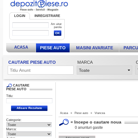
LOGIN
INREGISTRARE
Am uitat
parola
ACASA
PIESE AUTO
MASINI AVARIATE
PARCU
CAUTARE PIESE AUTO
MARCA
CAUTARE
PIESE AUTO
Titlu:
Acasa
»
Piese auto
»
Vrancea
Categorie:
«
Incepe o cautare noua
0 anunturi gasite
Marca: