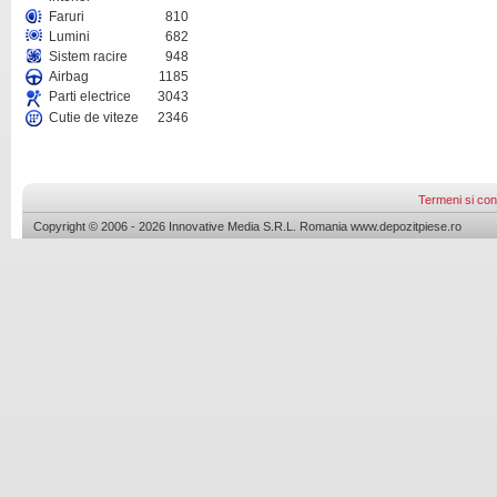
Faruri
810
Lumini
682
Sistem racire
948
Airbag
1185
Parti electrice
3043
Cutie de viteze
2346
Termeni si cond
Copyright © 2006 - 2026 Innovative Media S.R.L. Romania www.depozitpiese.ro