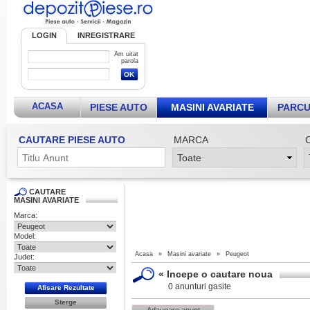
LOGIN
INREGISTRARE
Am uitat
parola
ACASA
PIESE AUTO
MASINI AVARIATE
PARCU
CAUTARE PIESE AUTO
MARCA
CAUTARE
MASINI AVARIATE
Marca:
Model:
Acasa
»
Masini avariate
»
Peugeot
Judet:
«
Incepe o cautare noua
0 anunturi gasite