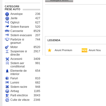
Adaugare anunt
CATEGORII
PIESE AUTO
Anvelope
236
Jante
427
Oglinzi
627
Sistem franare
520
Caroserie
8529
Sistem evacuare
207
Parbrize si
744
LEGENDA
geamuri
Motor
8520
Anunt Premium
Anunt Nou
Suspensie si
2917
directie
Accesorii
3409
Sistem aer
991
conditionat
Elemente de
654
interior
Faruri
810
Lumini
682
Sistem racire
948
Airbag
1185
Parti electrice
3043
Cutie de viteze
2346