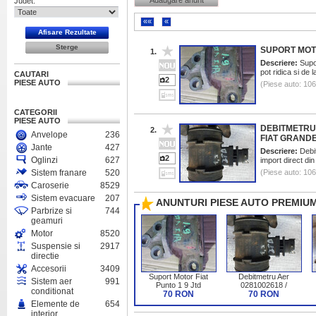
Adaugare anunt
Judet:
««
«
SUPORT MOTO
1.
Descriere:
Supor
pot ridica si de 
CAUTARI
2
PIESE AUTO
(Piese auto: 10
CATEGORII
PIESE AUTO
DEBITMETRU 
2.
Anvelope
236
FIAT GRANDE
Jante
427
Descriere:
Debit
2
Oglinzi
627
import direct di
Sistem franare
520
(Piese auto: 10
Caroserie
8529
Sistem evacuare
207
ANUNTURI PIESE AUTO PREMIUM
Parbrize si
744
geamuri
Motor
8520
Suspensie si
2917
directie
Accesorii
3409
Suport Motor Fiat
Debitmetru Aer
Sistem aer
991
Punto 1 9 Jtd
0281002618 /
conditionat
70 RON
55350048 Fiat
70 RON
Grande Punto 1 9 Jtd
Elemente de
654
interior