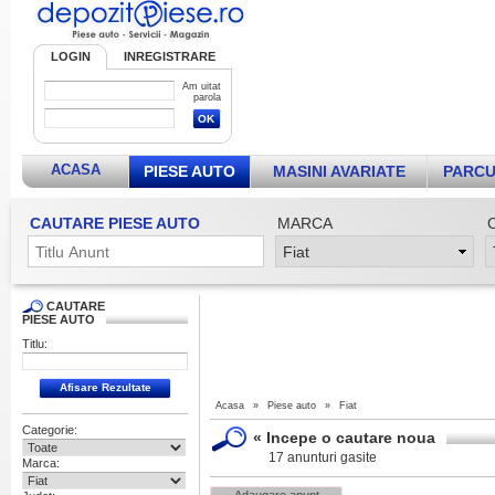
LOGIN
INREGISTRARE
Am uitat
parola
ACASA
PIESE AUTO
MASINI AVARIATE
PARCU
CAUTARE PIESE AUTO
MARCA
CAUTARE
PIESE AUTO
Titlu:
Acasa
»
Piese auto
»
Fiat
Categorie:
«
Incepe o cautare noua
17 anunturi gasite
Marca: