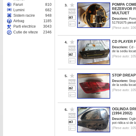
Faruri
810
POMPA COMB
3.
REZERVOR FI
Lumini
682
MULTIJET
Sistem racire
948
3
Descriere:
Pompa
Airbag
1185
51791675 piesele
Parti electrice
3043
(Piese auto: 10
Cutie de viteze
2346
CD PLAYER F
4.
Descriere:
Cd - 
de la sediu loca
2
(Piese auto: 10
STOP DREAPT
5.
Descriere:
Stop 
de la sediu loca
2
(Piese auto: 10
OGLINDA DRE
6.
(1994 2002)
Descriere:
Oglin
3
pot ridica si de
(Piese auto: 10