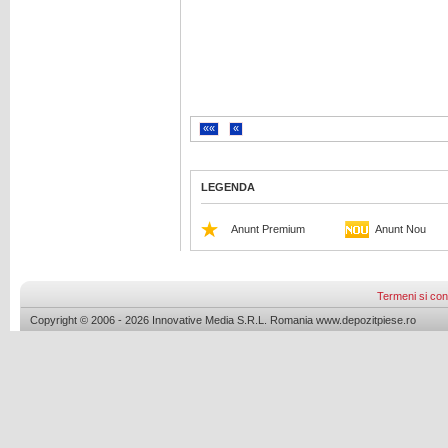
««
«
LEGENDA
Anunt Premium
Anunt Nou
Termeni si cond
Copyright © 2006 - 2026 Innovative Media S.R.L. Romania www.depozitpiese.ro