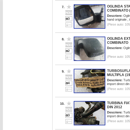
OGLINDA ST
7.
COMBINATO (
Descriere:
Oglin
3
hand originale ,
(Piese auto: 10
OGLINDA EXT
8.
COMBINATO
Descriere:
Oglin
2
(Piese auto: 10
TURBOSUFLAN
9.
MULTIPLA (19
Descriere:
Turbo
4
import direct di
(Piese auto: 10
TURBINA FIA
10.
DIN 2012
Descriere:
Turbi
3
import direct di
(Piese auto: 10