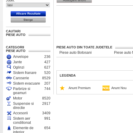
Adaugare anunt
Judet:
CAUTARI
PIESE AUTO
CATEGORII
PIESE AUTO DIN TOATE JUDETELE
PIESE AUTO
Piese auto Botosani
Piese auto
Anvelope
236
Jante
427
Oglinzi
627
Sistem franare
520
LEGENDA
Caroserie
8529
Sistem evacuare
207
Anunt Premium
Anunt Nou
Parbrize si
744
geamuri
Motor
8520
Suspensie si
2917
directie
Accesorii
3409
Sistem aer
991
conditionat
Elemente de
654
interior