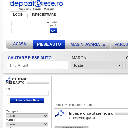
LOGIN
INREGISTRARE
Am uitat
parola
ACASA
PIESE AUTO
MASINI AVARIATE
PARCU
CAUTARE PIESE AUTO
MARCA
CAUTARE
PIESE AUTO
Titlu:
Acasa
»
Piese auto
»
Iasi
Categorie:
«
Incepe o cautare noua
0 anunturi gasite
Marca: