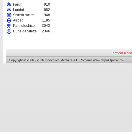
Faruri
810
Lumini
682
Sistem racire
948
Airbag
1185
Parti electrice
3043
Cutie de viteze
2346
Termeni si cond
Copyright © 2006 - 2026 Innovative Media S.R.L. Romania www.depozitpiese.ro