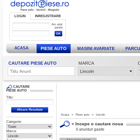
LOGIN
INREGISTRARE
Am uitat
parola
ACASA
PIESE AUTO
MASINI AVARIATE
PARCU
CAUTARE PIESE AUTO
MARCA
CAUTARE
PIESE AUTO
Titlu:
Acasa
»
Piese auto
»
Lincoln
Categorie:
«
Incepe o cautare noua
0 anunturi gasite
Marca: