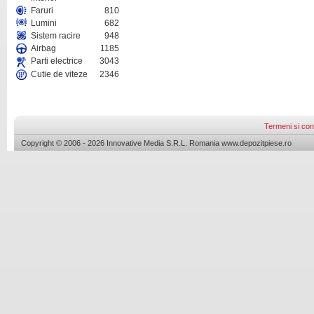
Faruri
810
Lumini
682
Sistem racire
948
Airbag
1185
Parti electrice
3043
Cutie de viteze
2346
Termeni si cond
Copyright © 2006 - 2026 Innovative Media S.R.L. Romania www.depozitpiese.ro