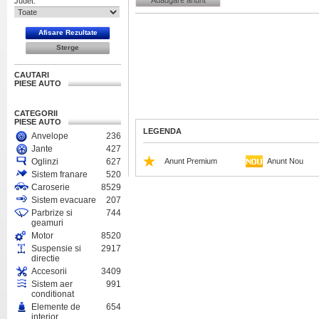
Adaugare anunt
Judet:
CAUTARI
PIESE AUTO
CATEGORII
PIESE AUTO
LEGENDA
Anvelope
236
Jante
427
Oglinzi
627
Anunt Premium
Anunt Nou
Sistem franare
520
Caroserie
8529
Sistem evacuare
207
Parbrize si
744
geamuri
Motor
8520
Suspensie si
2917
directie
Accesorii
3409
Sistem aer
991
conditionat
Elemente de
654
interior