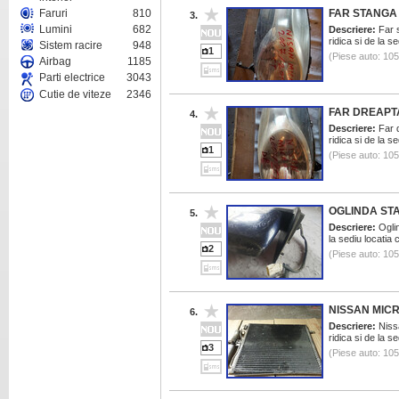
Faruri
810
FAR STANGA 
3.
Lumini
682
Descriere:
Far s
ridica si de la 
Sistem racire
948
1
(Piese auto: 10
Airbag
1185
Parti electrice
3043
Cutie de viteze
2346
FAR DREAPTA
4.
Descriere:
Far d
ridica si de la 
1
(Piese auto: 10
OGLINDA ST
5.
Descriere:
Oglin
la sediu locatia
2
(Piese auto: 10
NISSAN MICR
6.
Descriere:
Nissa
ridica si de la 
3
(Piese auto: 10