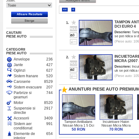
Adaugare anunt
Judet:
««
«
TAMPON ANT
1.
DCI EURO 4
Descriere:
Tampo
CAUTARI
3
se pot ridica si
PIESE AUTO
(Piese auto: 10
CATEGORII
PIESE AUTO
INCUIETOAR
2.
Anvelope
236
MICRA (2007 
Jante
427
Descriere:
Incui
2
Oglinzi
627
uk se pot ridica
Sistem franare
520
(Piese auto: 10
Caroserie
8529
Sistem evacuare
207
ANUNTURI PIESE AUTO PREMIUM
Parbrize si
744
geamuri
Motor
8520
Suspensie si
2917
directie
Accesorii
3409
Tampon Antibalans
Incuietoare Haion
Sistem aer
991
Nissan Micra 1 5 Dci
Nissan Micra Micra
conditionat
50 RON
Euro 4
(2007 2013)
70 RON
Elemente de
654
interior