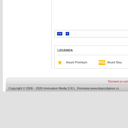
««
«
LEGENDA
Anunt Premium
Anunt Nou
Termeni si cond
Copyright © 2006 - 2026 Innovative Media S.R.L. Romania www.depozitpiese.ro