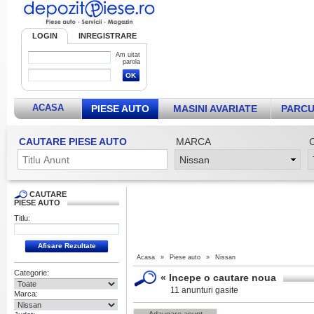
LOGIN
INREGISTRARE
Am uitat
parola
ACASA
PIESE AUTO
MASINI AVARIATE
PARCU
CAUTARE PIESE AUTO
MARCA
CAUTARE
PIESE AUTO
Titlu:
Acasa
»
Piese auto
»
Nissan
Categorie:
«
Incepe o cautare noua
11 anunturi gasite
Marca: