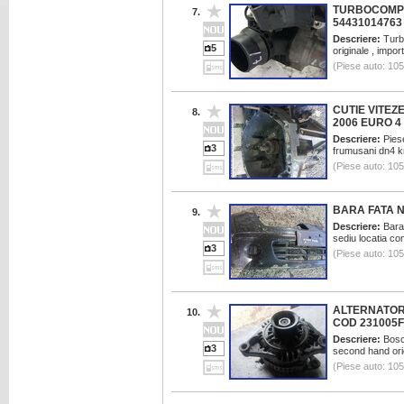
TURBOCOMP
7.
54431014763
Descriere:
Turbo
5
originale , impo
(Piese auto: 10
CUTIE VITEZE
8.
2006 EURO 4
Descriere:
Piese
3
frumusani dn4 k
(Piese auto: 10
BARA FATA 
9.
Descriere:
Bara 
sediu locatia c
3
(Piese auto: 10
ALTERNATOR 
10.
COD 231005F
Descriere:
Bosch
3
second hand orig
(Piese auto: 10