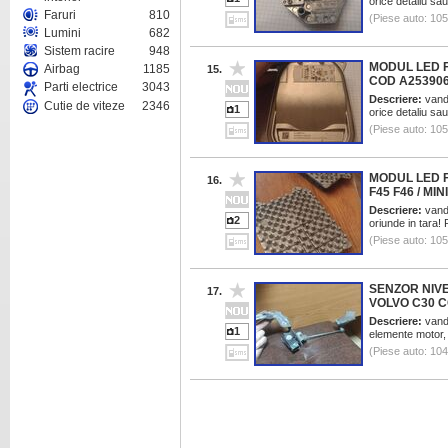
orice detaliu sau
Faruri
810
(Piese auto: 10
Lumini
682
Sistem racire
948
MODUL LED 
Airbag
1185
15.
COD A25390
Parti electrice
3043
Descriere:
vand 
Cutie de viteze
2346
1
orice detaliu sau
(Piese auto: 10
MODUL LED F
16.
F45 F46 / MI
Descriere:
vand 
2
oriunde in tara! 
(Piese auto: 10
SENZOR NIVE
17.
VOLVO C30 C
Descriere:
vand 
1
elemente motor, f
(Piese auto: 10