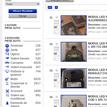
Adaugare anunt
Judet:
««
«
MODUL LED 
11.
A2229000821
Descriere:
vand 
CAUTARI
2
detaliu sau piese
PIESE AUTO
(Piese auto: 10
CATEGORII
PIESE AUTO
MODUL LED 
12.
Anvelope
236
1 305 715 284
Jante
427
Descriere:
vand 
1
Oglinzi
627
detaliu sau pies
Sistem franare
520
(Piese auto: 10
Caroserie
8529
Sistem evacuare
207
MODUL LED FA
13.
Parbrize si
744
RENAULT CO
geamuri
Descriere:
vand 
Motor
8520
1
orice detaliu sau
Suspensie si
2917
(Piese auto: 10
directie
Accesorii
3409
Sistem aer
991
MODUL LED F
14.
conditionat
COD 1 305 71
Elemente de
654
Descriere:
vand 
interior
1