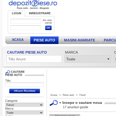
LOGIN
INREGISTRARE
Am uitat
parola
ACASA
PIESE AUTO
MASINI AVARIATE
PARCU
CAUTARE PIESE AUTO
MARCA
CAUTARE
PIESE AUTO
Titlu:
Acasa
»
Piese auto
»
Faruri
Categorie:
«
Incepe o cautare noua
17 anunturi gasite
Marca: