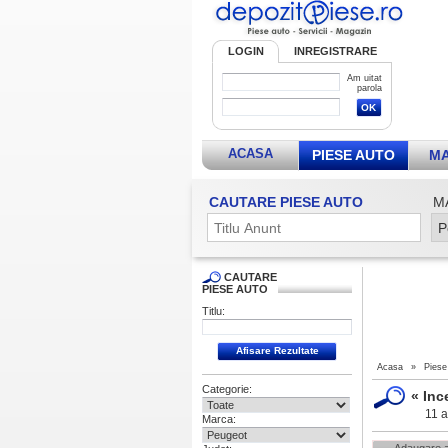
LOGIN
INREGISTRARE
Am uitat
parola
ACASA
PIESE AUTO
MA
CAUTARE PIESE AUTO
M
CAUTARE
PIESE AUTO
Titlu:
Acasa
»
Piese
Categorie:
«
Inc
11 a
Marca: