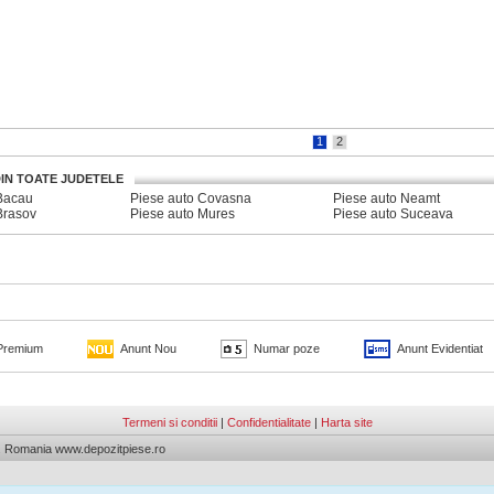
1
2
DIN TOATE JUDETELE
Bacau
Piese auto Covasna
Piese auto Neamt
Brasov
Piese auto Mures
Piese auto Suceava
Premium
Anunt Nou
Numar poze
Anunt Evidentiat
Termeni si conditii
|
Confidentialitate
|
Harta site
L. Romania www.depozitpiese.ro