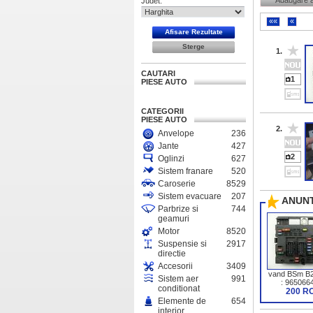
Adaugare 
Judet:
««
«
1.
CAUTARI
1
PIESE AUTO
CATEGORII
PIESE AUTO
2.
Anvelope
236
Jante
427
2
Oglinzi
627
Sistem franare
520
Caroserie
8529
Sistem evacuare
207
ANUNT
Parbrize si
744
geamuri
Motor
8520
Suspensie si
2917
directie
Accesorii
3409
vand BSm B2
Sistem aer
991
: 965066
conditionat
200 R
Elemente de
654
interior