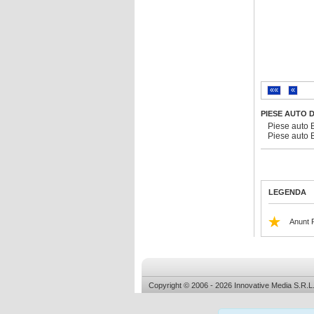
««
«
PIESE AUTO 
Piese auto 
Piese auto 
LEGENDA
Anunt 
Copyright © 2006 - 2026 Innovative Media S.R.