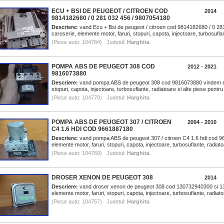
ECU + BSI DE PEUGEOT / CITROEN COD
2014
9814182680 / 0 281 032 456 / 9807054180
Descriere:
vand Ecu + Bsi de peugeot / citroen cod 9814182680 / 0 2
caroserie, elemente motor, faruri, stopuri, capota, injectoare, turbosuflan
(Piese auto: 104784) Judetul:
Harghita
POMPA ABS DE PEUGEOT 308 COD
2012 - 2021
9816073880
Descriere:
vand pompa ABS de peugeot 308 cod 9816073880 vindem ele
stopuri, capota, injectoare, turbosuflante, radiatoare si alte piese pentr
(Piese auto: 104770) Judetul:
Harghita
POMPA ABS DE PEUGEOT 307 / CITROEN
2004 - 2010
C4 1.6 HDI COD 9661887180
Descriere:
vand pompa ABS de peugeot 307 / citroen C4 1.6 hdi cod 9
elemente motor, faruri, stopuri, capota, injectoare, turbosuflante, radiat
(Piese auto: 104769) Judetul:
Harghita
DROSER XENON DE PEUGEOT 308
2014
Descriere:
vand droser xenon de peugeot 308 cod 130732940300 si 1
elemente motor, faruri, stopuri, capota, injectoare, turbosuflante, radiato
(Piese auto: 104757) Judetul:
Harghita