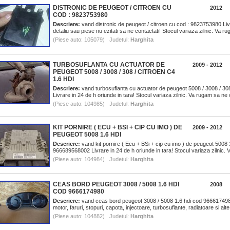
DISTRONIC DE PEUGEOT / CITROEN CU
2012
COD : 9823753980
Descriere:
vand distronic de peugeot / citroen cu cod : 9823753980 Livr
detaliu sau piese nu ezitati sa ne contactati! Stocul variaza zilnic. Va r
(Piese auto: 105079) Judetul:
Harghita
TURBOSUFLANTA CU ACTUATOR DE
2009 - 2012
PEUGEOT 5008 / 3008 / 308 / CITROEN C4
1.6 HDI
Descriere:
vand turbosuflanta cu actuator de peugeot 5008 / 3008 / 308
Livrare in 24 de h oriunde in tara! Stocul variaza zilnic. Va rugam sa ne 
(Piese auto: 104985) Judetul:
Harghita
KIT PORNIRE ( ECU + BSI + CIP CU IMO ) DE
2009 - 2012
PEUGEOT 5008 1.6 HDI
Descriere:
vand kit pornire ( Ecu + BSi + cip cu imo ) de peugeot 5008 
966689568002 Livrare in 24 de h oriunde in tara! Stocul variaza zilnic.
(Piese auto: 104984) Judetul:
Harghita
CEAS BORD PEUGEOT 3008 / 5008 1.6 HDI
2008
COD 9666174980
Descriere:
vand ceas bord peugeot 3008 / 5008 1.6 hdi cod 966617498
motor, faruri, stopuri, capota, injectoare, turbosuflante, radiatoare si al
(Piese auto: 104882) Judetul:
Harghita