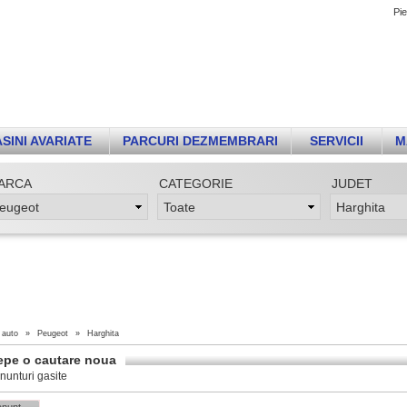
Pie
SINI AVARIATE
PARCURI DEZMEMBRARI
SERVICII
M
ARCA
CATEGORIE
JUDET
 auto
»
Peugeot
»
Harghita
epe o cautare noua
nunturi gasite