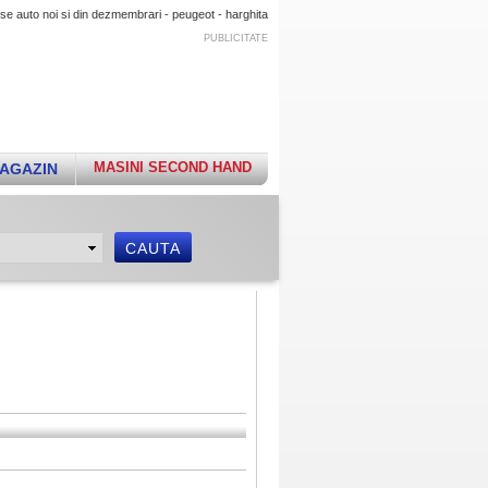
se auto noi si din dezmembrari - peugeot - harghita
PUBLICITATE
MASINI SECOND HAND
AGAZIN