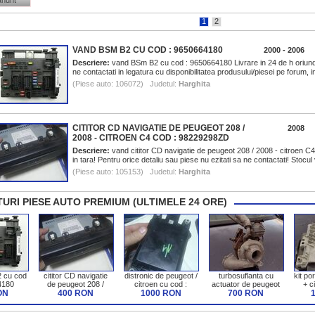
anunt
1
2
VAND BSM B2 CU COD : 9650664180
2000 - 2006
Descriere:
vand BSm B2 cu cod : 9650664180 Livrare in 24 de h oriunde 
ne contactati in legatura cu disponibilitatea produsului/piesei pe forum,
(Piese auto: 106072) Judetul:
Harghita
CITITOR CD NAVIGATIE DE PEUGEOT 208 /
2008
2008 - CITROEN C4 COD : 98229298ZD
Descriere:
vand cititor CD navigatie de peugeot 208 / 2008 - citroen C
in tara! Pentru orice detaliu sau piese nu ezitati sa ne contactati! Stocul 
(Piese auto: 105153) Judetul:
Harghita
URI PIESE AUTO PREMIUM (ULTIMELE 24 ORE)
 cu cod
cititor CD navigatie
distronic de peugeot /
turbosuflanta cu
kit po
4180
de peugeot 208 /
citroen cu cod :
actuator de peugeot
+ c
ON
2008 - citroen C4 cod
400 RON
9823753980
1000 RON
5008 / 3008 / 308 /
700 RON
peuge
: 98229298ZD
citroen C4 1.6 hdi