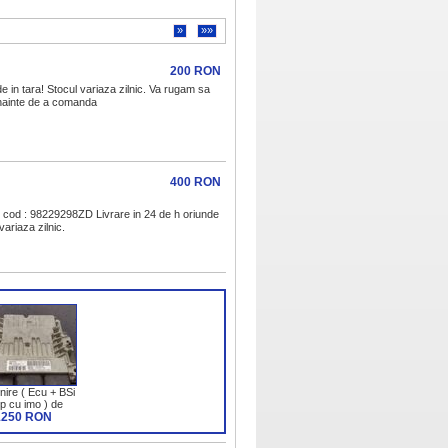
»
»»
200 RON
in tara! Stocul variaza zilnic. Va rugam sa
 inainte de a comanda
400 RON
4 cod : 98229298ZD Livrare in 24 de h oriunde
variaza zilnic.
rnire ( Ecu + BSi
ip cu imo ) de
ot 5008 1.6 hdi
1250 RON