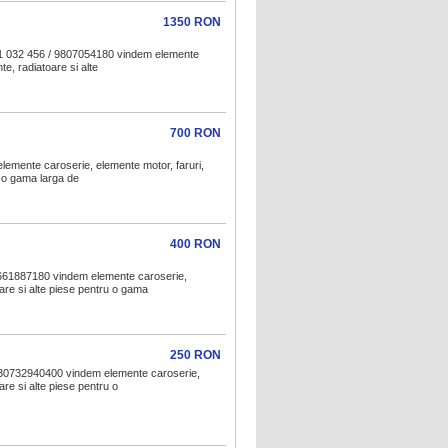
1350 RON
81 032 456 / 9807054180 vindem elemente
te, radiatoare si alte
700 RON
mente caroserie, elemente motor, faruri,
u o gama larga de
400 RON
661887180 vindem elemente caroserie,
oare si alte piese pentru o gama
250 RON
30732940400 vindem elemente caroserie,
are si alte piese pentru o