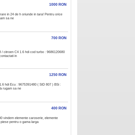
1000 RON
are in 24 de h oriunde in tara! Pentru orice
ugam sa ne
700 RON
 / citroen C4 1.6 hdi cod turbo : 9686120680
contactati in
1250 RON
1.6 hdi Ecu : 9675391480 ( SID 807 ) BSi :
 Va rugam sa ne
400 RON
0 vindem elemente caroserie, elemente
te piese pentru o gama larga