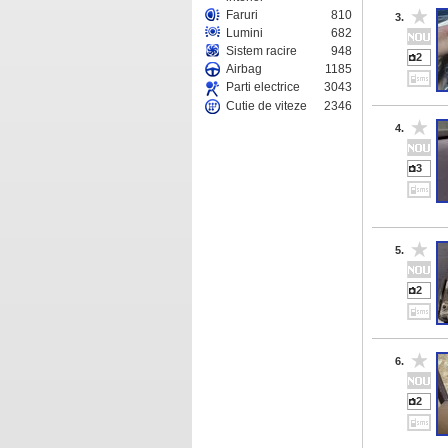
Faruri
810
3.
Lumini
682
Sistem racire
948
2
Airbag
1185
Parti electrice
3043
Cutie de viteze
2346
4.
3
5.
2
6.
2