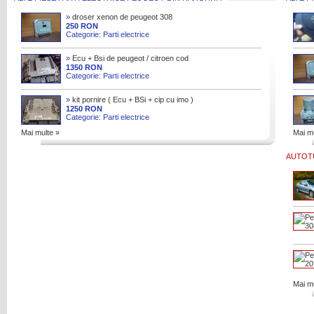
»
droser xenon de peugeot 308
250 RON
Categorie: Parti electrice
»
Ecu + Bsi de peugeot / citroen cod
9814182680 / 0 281 032 456 /
1350 RON
Categorie: Parti electrice
9807054180
»
kit pornire ( Ecu + BSi + cip cu imo )
de peugeot 5008 1.6 hdi
1250 RON
Categorie: Parti electrice
Mai multe »
Mai mu
AUTOT
Mai mu