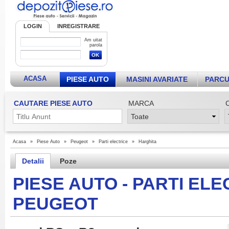
LOGIN
INREGISTRARE
Am uitat
parola
ACASA
PIESE AUTO
MASINI AVARIATE
PARCU
CAUTARE PIESE AUTO
MARCA
Acasa
»
Piese Auto
»
Peugeot
»
Parti electrice
»
Harghita
Detalii
Poze
PIESE AUTO - PARTI ELE
PEUGEOT