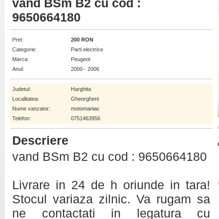
vand BSm B2 cu cod :
9650664180
Pret:
200 RON
Categorie:
Parti electrice
Marca:
Peugeot
Anul:
2000 - 2006
Judetul:
Harghita
Localitatea:
Gheorgheni
Nume vanzator:
motomaniac
Telefon:
0751463956
Descriere
vand BSm B2 cu cod : 9650664180
Livrare in 24 de h oriunde in tara!
Stocul variaza zilnic. Va rugam sa
ne contactati in legatura cu