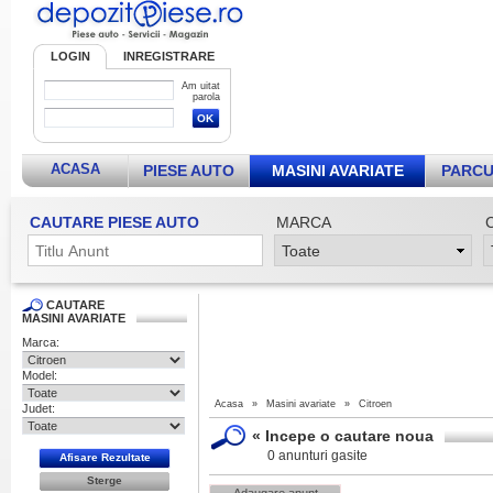
LOGIN
INREGISTRARE
Am uitat
parola
ACASA
PIESE AUTO
MASINI AVARIATE
PARCU
CAUTARE PIESE AUTO
MARCA
CAUTARE
MASINI AVARIATE
Marca:
Model:
Acasa
»
Masini avariate
»
Citroen
Judet:
«
Incepe o cautare noua
0 anunturi gasite