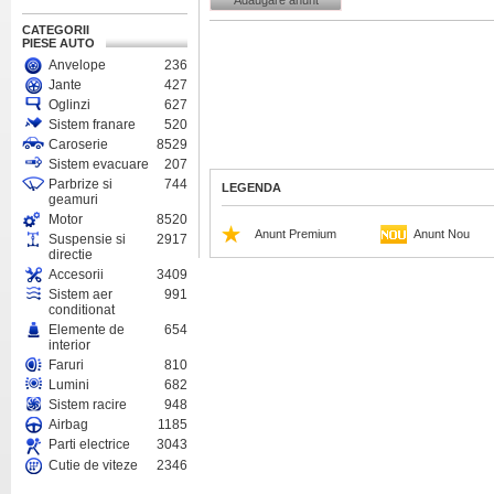
Adaugare anunt
CATEGORII
PIESE AUTO
Anvelope
236
Jante
427
Oglinzi
627
Sistem franare
520
Caroserie
8529
Sistem evacuare
207
Parbrize si
744
LEGENDA
geamuri
Motor
8520
Anunt Premium
Anunt Nou
Suspensie si
2917
directie
Accesorii
3409
Sistem aer
991
conditionat
Elemente de
654
interior
Faruri
810
Lumini
682
Sistem racire
948
Airbag
1185
Parti electrice
3043
Cutie de viteze
2346