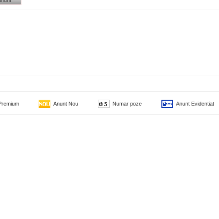
anunt
Premium
Anunt Nou
Numar poze
Anunt Evidentiat