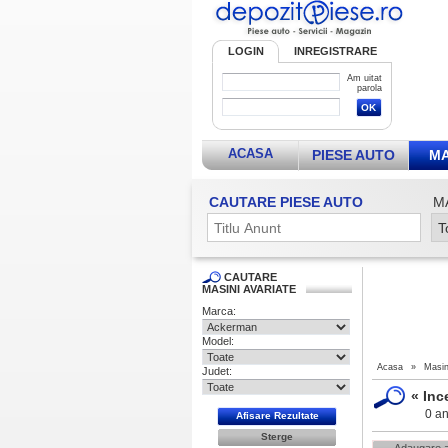
LOGIN
INREGISTRARE
Am uitat
parola
ACASA
PIESE AUTO
MA
CAUTARE PIESE AUTO
M
CAUTARE
MASINI AVARIATE
Marca:
Model:
Acasa
»
Masin
Judet:
«
Inc
0 an