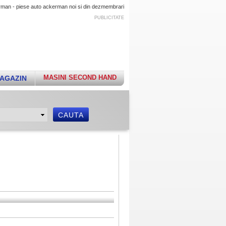
rman - piese auto ackerman noi si din dezmembrari
PUBLICITATE
MASINI SECOND HAND
AGAZIN