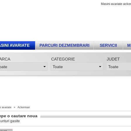
Masini avariate acke
SINI AVARIATE
PARCURI DEZMEMBRARI
SERVICII
M
ARCA
CATEGORIE
JUDET
i avariate
»
Ackerman
epe o cautare noua
unturi gasite