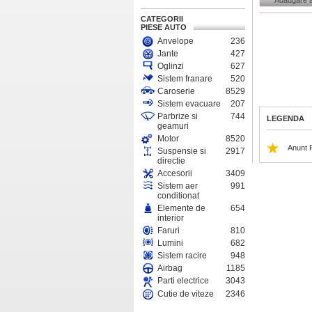
Adaugare 
CATEGORII
PIESE AUTO
Anvelope
236
Jante
427
Oglinzi
627
Sistem franare
520
Caroserie
8529
Sistem evacuare
207
Parbrize si
744
LEGENDA
geamuri
Motor
8520
Anunt 
Suspensie si
2917
directie
Accesorii
3409
Sistem aer
991
conditionat
Elemente de
654
interior
Faruri
810
Lumini
682
Sistem racire
948
Airbag
1185
Parti electrice
3043
Cutie de viteze
2346