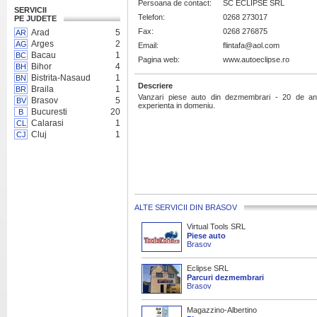
Persoana de contact:
SC ECLIPSE SRL
SERVICII
Telefon:
0268 273017
PE JUDETE
Fax:
0268 276875
Arad
5
AR
Arges
2
AG
Email:
flintafa@aol.com
Bacau
1
BC
Pagina web:
www.autoeclipse.ro
Bihor
4
BH
Bistrita-Nasaud
1
BN
Descriere
Braila
1
BR
Vanzari piese auto din dezmembrari - 20 de an
Brasov
5
BV
experienta in domeniu.
Bucuresti
20
B
Calarasi
1
CL
Cluj
1
CJ
ALTE SERVICII DIN BRASOV
Virtual Tools SRL
Piese auto
Brasov
Eclipse SRL
Parcuri dezmembrari
Brasov
Magazzino-Albertino