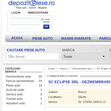
LOGIN
INREGISTRARE
Am uitat
parola
ACASA
PIESE AUTO
MASINI AVARIATE
PARCU
CAUTARE PIESE AUTO
MARCA
CATEGORII
Acasa
»
Serivcii
»
Dezmembrari auto
»
SC Eclipse 
SERVICII
«
Inapoi la lista cu servicii
Dezmembrari auto
20
Parcuri dezmembrari
24
SC ECLIPSE SRL - DEZMEMBRARI
Piese auto
18
Scoli de sofer
1
Judetul:
Brasov
Service auto
9
Localitatea:
Săcele
Tractari auto
2
Adresa:
Str. GÖDRI JANOS 13
Vopsitorii auto
1