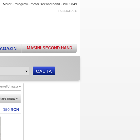
Motor - fotografii - motor second hand - id105849
PUBLICITATE
MASINI SECOND HAND
AGAZIN
untul Urmator
»
utare noua
»
150 RON