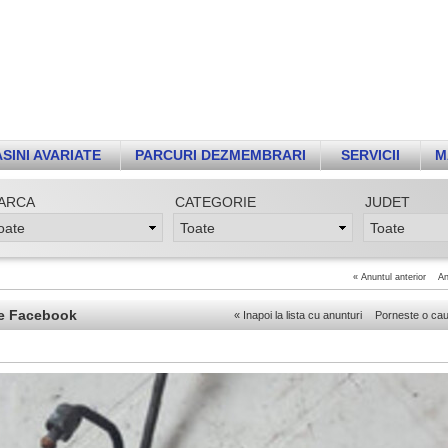
SINI AVARIATE
PARCURI DEZMEMBRARI
SERVICII
M
ARCA
CATEGORIE
JUDET
«
Anuntul anterior
An
e Facebook
«
Inapoi la lista cu anunturi
Porneste o ca