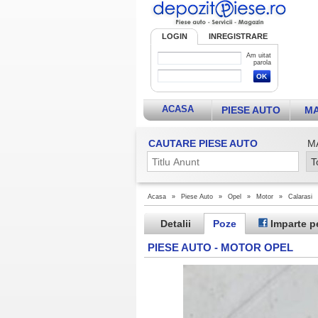
LOGIN
INREGISTRARE
Am uitat
parola
ACASA
PIESE AUTO
MA
CAUTARE PIESE AUTO
M
Acasa
»
Piese Auto
»
Opel
»
Motor
»
Calarasi
Detalii
Poze
Imparte p
PIESE AUTO - MOTOR OPEL