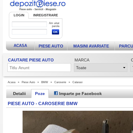
LOGIN
INREGISTRARE
Am uitat
parola
ACASA
PIESE AUTO
MASINI AVARIATE
PARCU
CAUTARE PIESE AUTO
MARCA
Acasa
»
Piese Auto
»
BMW
»
Caroserie
»
Calarasi
Detalii
Poze
Imparte pe Facebook
PIESE AUTO - CAROSERIE BMW