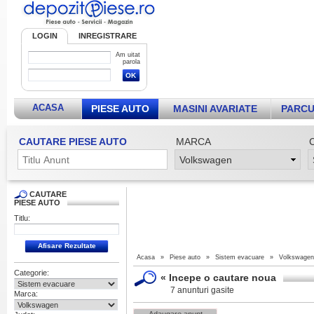
LOGIN
INREGISTRARE
Am uitat
parola
ACASA
PIESE AUTO
MASINI AVARIATE
PARCU
CAUTARE PIESE AUTO
MARCA
CAUTARE
PIESE AUTO
Titlu:
Acasa
»
Piese auto
»
Sistem evacuare
»
Volkswagen
Categorie:
«
Incepe o cautare noua
7 anunturi gasite
Marca: