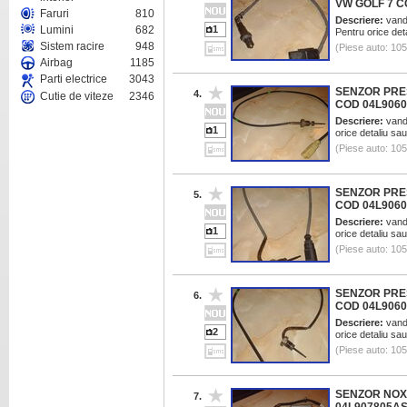
VW GOLF 7 C
Faruri
810
Descriere:
vand 
Lumini
682
1
Pentru orice det
Sistem racire
948
(Piese auto: 10
Airbag
1185
Parti electrice
3043
SENZOR PRE
4.
Cutie de viteze
2346
COD 04L906
Descriere:
vand 
1
orice detaliu sau
(Piese auto: 10
SENZOR PRE
5.
COD 04L906
Descriere:
vand 
1
orice detaliu sau
(Piese auto: 10
SENZOR PRE
6.
COD 04L906
Descriere:
vand 
2
orice detaliu sau
(Piese auto: 10
SENZOR NOX
7.