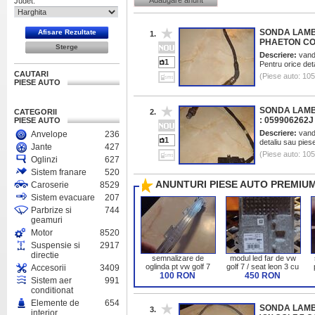
Adaugare anunt
Judet:
SONDA LAMB
1.
PHAETON COD
Descriere:
vand 
1
Pentru orice det
CAUTARI
(Piese auto: 10
PIESE AUTO
SONDA LAMB
CATEGORII
2.
: 059906262J
PIESE AUTO
Descriere:
vand 
Anvelope
236
1
detaliu sau pies
Jante
427
(Piese auto: 10
Oglinzi
627
Sistem franare
520
ANUNTURI PIESE AUTO PREMIUM
Caroserie
8529
Sistem evacuare
207
Parbrize si
744
geamuri
Motor
8520
Suspensie si
2917
directie
semnalizare de
modul led far de vw
oglinda pt vw golf 7
golf 7 / seat leon 3 cu
Accesorii
3409
cu cod 5G0949102
100 RON
cod 5F0941972
450 RON
Sistem aer
991
conditionat
Elemente de
654
SONDA LAMB
3.
interior