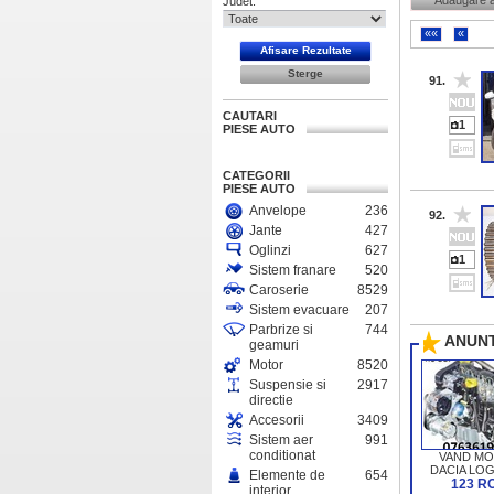
Adaugare 
Judet:
««
«
91.
CAUTARI
1
PIESE AUTO
CATEGORII
PIESE AUTO
Anvelope
236
92.
Jante
427
Oglinzi
627
1
Sistem franare
520
Caroserie
8529
Sistem evacuare
207
Parbrize si
744
ANUNT
geamuri
Motor
8520
Suspensie si
2917
directie
Accesorii
3409
Sistem aer
991
conditionat
VAND M
DACIA LOG
Elemente de
654
DCI E4 70C
123 R
interior