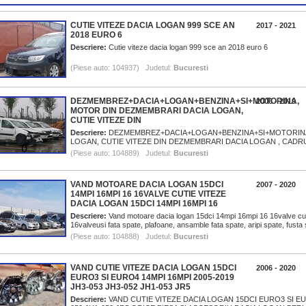
embrari
viteze logan 1. 0 sce
stare f buna livram in
avem
..001
jh3 387 avem orice
toata tara in 24 de
i dacia
pies
CUTIE VITEZE DACIA LOGAN 999 SCE AN
2017 - 2021
2018 EURO 6
Descriere:
Cutie viteze dacia logan 999 sce an 2018 euro 6
(Piese auto: 104937) Judetul:
Bucuresti
DEZMEMBREZ+DACIA+LOGAN+BENZINA+SI+MOTORINA,
2006 - 2019
MOTOR DIN DEZMEMBRARI DACIA LOGAN,
CUTIE VITEZE DIN
Descriere:
DEZMEMBREZ+DACIA+LOGAN+BENZINA+SI+MOTORINA
LOGAN, CUTIE VITEZE DIN DEZMEMBRARI DACIA LOGAN , CAD
LOGAN , CASETA DIRECTIE DIN
(Piese auto: 104889) Judetul:
Bucuresti
VAND MOTOARE DACIA LOGAN 15DCI
2007 - 2020
14MPI 16MPI 16 16VALVE CUTIE VITEZE
DACIA LOGAN 15DCI 14MPI 16MPI 16
Descriere:
Vand motoare dacia logan 15dci 14mpi 16mpi 16 16valve cut
16valveusi fata spate, plafoane, ansamble fata spate, aripi spate, fusta
(Piese auto: 104888) Judetul:
Bucuresti
VAND CUTIE VITEZE DACIA LOGAN 15DCI
2006 - 2020
EURO3 SI EURO4 14MPI 16MPI 2005-2019
JH3-053 JH3-052 JH1-053 JR5
Descriere:
VAND CUTIE VITEZE DACIA LOGAN 15DCI EURO3 SI EUR