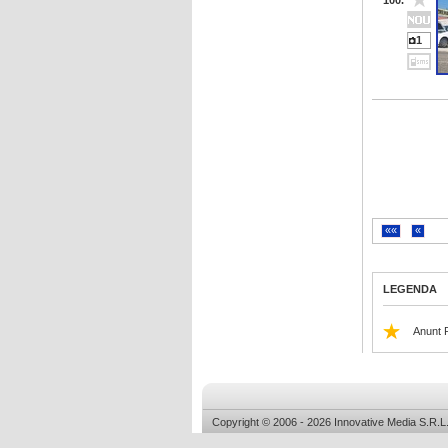
100.
1
««
«
LEGENDA
Anunt 
Copyright © 2006 - 2026 Innovative Media S.R.