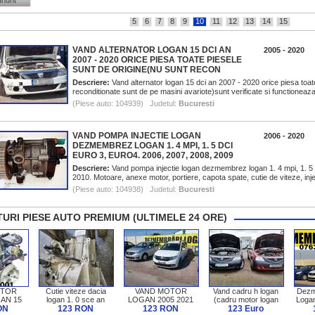
anunt
5
6
7
8
9
10
11
12
13
14
15
VAND ALTERNATOR LOGAN 15 DCI AN
2005 - 2020
2007 - 2020 ORICE PIESA TOATE PIESELE
SUNT DE ORIGINE(NU SUNT RECON
Descriere:
Vand alternator logan 15 dci an 2007 - 2020 orice piesa toat
reconditionate sunt de pe masini avariote)sunt verificate si functioneaza 
(Piese auto: 104939) Judetul:
Bucuresti
VAND POMPA INJECTIE LOGAN
2006 - 2020
DEZMEMBREZ LOGAN 1. 4 MPI, 1. 5 DCI
EURO 3, EURO4. 2006, 2007, 2008, 2009
Descriere:
Vand pompa injectie logan dezmembrez logan 1. 4 mpi, 1. 5 
2010. Motoare, anexe motor, portiere, capota spate, cutie de viteze, inj
(Piese auto: 104938) Judetul:
Bucuresti
URI PIESE AUTO PREMIUM (ULTIMELE 24 ORE)
OTOR
Cutie viteze dacia
VAND MOTOR
Vand cadru h logan
Dezm
AN 15
logan 1. 0 sce an
LOGAN 2005 2021
(cadru motor logan
Loga
P Dacia
ON
2018 euro 6 cutie
123 RON
123 RON
jug motor logan )
123 Euro
Dok