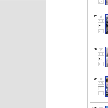
97.
1
98.
1
99.
1