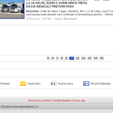
1,2 16 VALVE, EURO 5 AVEM ORICE PIESA
DACIA RENAULT PRETURI FARA
Descriere:
Cutie de viteze Logan, Sandero, Mcv 1,2 16 valve, euro 5 av
concurenta toate piesele sunt verificate si functioneaza perfect . Oferim 
(Piese auto: 104798) Judetul:
Bucuresti
5
6
7
8
9
10
11
12
13
14
15
Premium
Anunt Nou
Numar poze
Anunt Evidentiat
Termeni si conditii
|
Confidentialitate
|
Harta site
L. Romania www.depozitpiese.ro