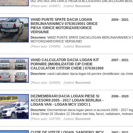
052 JH1-053 JR5 ORICE PIESA SI ACCESORIU DACIA LOGAN BERLI
LIVREZ IN TARA IN 24
(Piese auto: 104887) Judetul:
Bucuresti
VAND PUNTE SPATE DACIA LOGAN
2004 - 2021
BERLINA/VAN/MCV 0763619001 ORICE
PIESA !ORICE MOTORIZARE!ORICE
VERSIUNE
Descriere:
VAND PUNTE SPATE DACIA LOGAN BERLINA/VAN/MCV 0
MOTORIZARE!ORICE VERSIUNE!
(Piese auto: 104886) Judetul:
Bucuresti
VAND CALCULATOR DACIA LOGAN KIT
2007 - 2021
PORNIRE (IMOBILIZATOR CIP CHEIE
CALCULATOR CITITOR CHEIE ) 076361900
Descriere:
vand calculator dacia logan kit pornire (imobilizator cip chei
(Piese auto: 104885) Judetul:
Bucuresti
DEZMEMBRARI DACIA LOGAN PIESE SI
2006 - 2020
ACCESORII 2005 - 2017 LOGAN BERLINA -
LOGAN VAN - LOGAN MCV 15DCI 1
Descriere:
Dezmembrari dacia logan piese si accesorii 2005 - 2017 loga
14mpi 16mpi 16 16valve 12 16valve bari fata, faruri, radiatoare, motoa
(Piese auto: 104799) Judetul:
Bucuresti
CUTIE DE VITEZE LOGAN, SANDERO, MCV
2007 - 2021