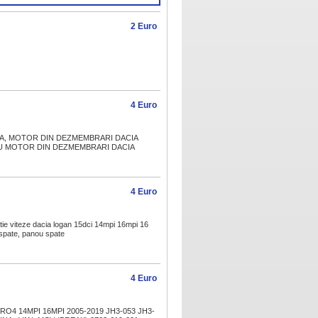
 piese sh 2005
2021
2 Euro
4 Euro
, MOTOR DIN DEZMEMBRARI DACIA
RU MOTOR DIN DEZMEMBRARI DACIA
4 Euro
ie viteze dacia logan 15dci 14mpi 16mpi 16
 spate, panou spate
4 Euro
O4 14MPI 16MPI 2005-2019 JH3-053 JH3-