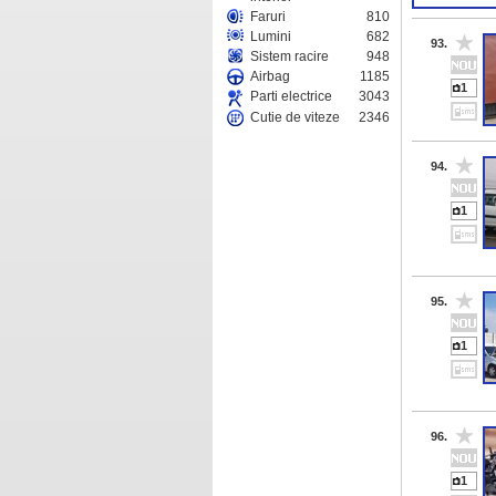
logan dezm
Faruri
810
0763..619
dezmembrar
Lumini
682
loga
93.
Sistem racire
948
Airbag
1185
1
Parti electrice
3043
Cutie de viteze
2346
94.
1
95.
1
96.
1