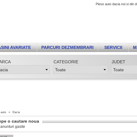
Piese auto dacia noi si di
SINI AVARIATE
PARCURI DEZMEMBRARI
SERVICII
M
ARCA
CATEGORIE
JUDET
 auto
»
Dacia
epe o cautare noua
anunturi gasite