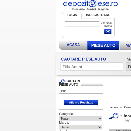
LOGIN
INREGISTRARE
Am uitat
parola
ACASA
PIESE AUTO
MA
CAUTARE PIESE AUTO
M
CAUTARE
PIESE AUTO
Titlu:
Acasa
»
Piese
Categorie:
«
Inc
260 
Marca: