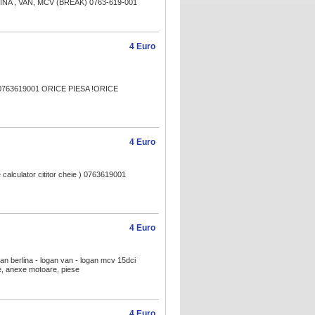
NA , VAN, MCV (BREAK) 0763-619-001
4 Euro
763619001 ORICE PIESA !ORICE
4 Euro
e calculator cititor cheie ) 0763619001
4 Euro
n berlina - logan van - logan mcv 15dci
re, anexe motoare, piese
4 Euro