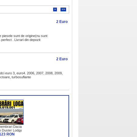
»
»»
2 Euro
e piesele sunt de origine(nu sunt
perfect . Livrari din depozit
2 Euro
dci euro 3, euro4. 2006, 2007, 2008, 2009,
ectoare, turbosuflante
embrari Dacia
n Duster Lodgy
ker Sandero
123 RON