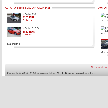
AUTOTURISME BMW DIN CALARASI
AUTOT
»
BMW 116
4200 EUR
Calarasi
»
BMW 320 D
5850 EUR
Calarasi
Mai multe »
Mai mu
Termeni si cond
Copyright © 2006 - 2026 Innovative Media S.R.L. Romania www.depozitpiese.ro