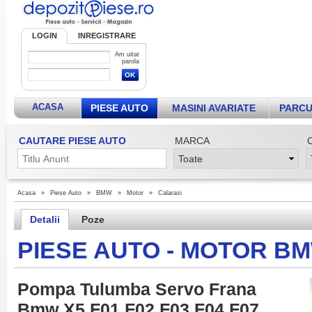
LOGIN
INREGISTRARE
Am uitat
parola
ACASA
PIESE AUTO
MASINI AVARIATE
PARCU
CAUTARE PIESE AUTO
MARCA
Acasa
»
Piese Auto
»
BMW
»
Motor
»
Calarasi
Detalii
Poze
PIESE AUTO - MOTOR B
Pompa Tulumba Servo Frana
Bmw X5 F01 F02 F03 F04 F07