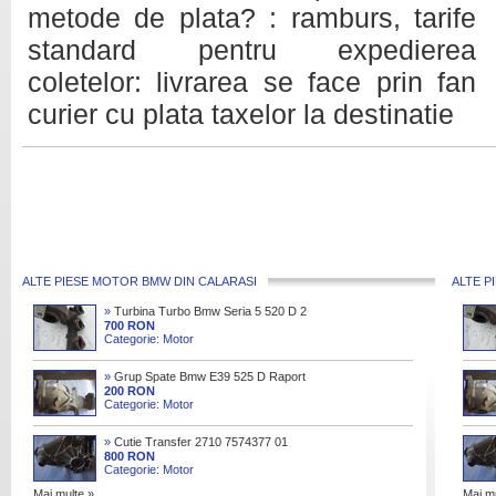
metode de plata? : ramburs, tarife
standard pentru expedierea
coletelor: livrarea se face prin fan
curier cu plata taxelor la destinatie
ALTE PIESE MOTOR BMW DIN CALARASI
ALTE P
»
Turbina Turbo Bmw Seria 5 520 D 2
0 163 Cai M47n2d204d4
700 RON
Categorie: Motor
»
Grup Spate Bmw E39 525 D Raport
3 08 Cod 3 08
200 RON
Categorie: Motor
»
Cutie Transfer 2710 7574377 01
Bmw X5 (e70) 3 0 D
800 RON
Categorie: Motor
Mai multe »
Mai mu