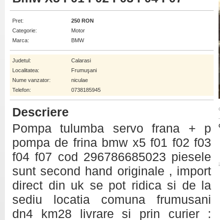
Pret:
250 RON
Categorie:
Motor
Marca:
BMW
Judetul:
Calarasi
Localitatea:
Frumuşani
Nume vanzator:
niculae
Telefon:
0738185945
Descriere
Pompa tulumba servo frana + p
pompa de frina bmw x5 f01 f02 f03
f04 f07 cod 296786685023 piesele
sunt second hand originale , import
direct din uk se pot ridica si de la
sediu locatia comuna frumusani
dn4 km28 livrare si prin curier :