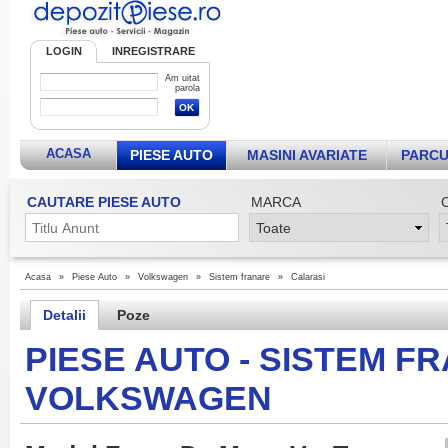
LOGIN
INREGISTRARE
Am uitat
parola
ACASA
PIESE AUTO
MASINI AVARIATE
PARCU
CAUTARE PIESE AUTO
MARCA
Acasa
»
Piese Auto
»
Volkswagen
»
Sistem franare
»
Calarasi
Detalii
Poze
PIESE AUTO - SISTEM F
VOLKSWAGEN