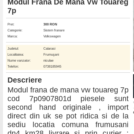
Modul Frana De Mana Vw Touareg
7p
Pret:
300 RON
Categorie:
Sistem franare
Marca:
Volkswagen
Judetul:
Calarasi
Localitatea:
Frumuşani
Nume vanzator:
niculae
Telefon:
0738185945
Descriere
Modul frana de mana vw touareg 7p
cod 7p0907801d piesele sunt
second hand originale , import
direct din uk se pot ridica si de la
sediu locatia comuna frumusani
dn4 km28 livrare si prin curier :