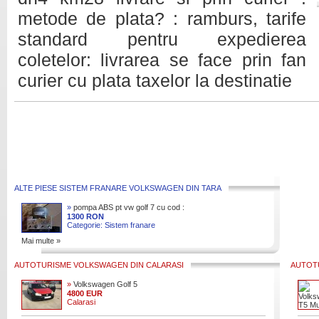
metode de plata? : ramburs, tarife
standard pentru expedierea
coletelor: livrarea se face prin fan
curier cu plata taxelor la destinatie
ALTE PIESE SISTEM FRANARE VOLKSWAGEN DIN TARA
»
pompa ABS pt vw golf 7 cu cod :
5Q0614517ES
1300 RON
Categorie: Sistem franare
Mai multe »
AUTOTURISME VOLKSWAGEN DIN CALARASI
AUTOT
»
Volkswagen Golf 5
4800 EUR
Calarasi