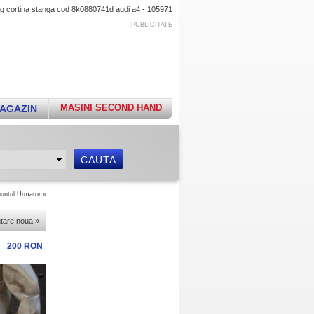
ag cortina stanga cod 8k0880741d audi a4 - 105971
PUBLICITATE
MASINI SECOND HAND
AGAZIN
untul Urmator
»
utare noua
»
200 RON