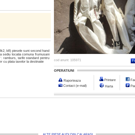
8k2, b8) piesele sunt second hand
e la sediu locatia comuna frumusani
? : ramburs, tarife standard pentru
cod anunt: 105971
Fo
r cu plata taxelor la destinatie
OPERATIUNI
Printare
Fa
Raporteaza
Contact (e-mail)
Par
Harta
ALTE PIESE AUDI DIN CALARASI