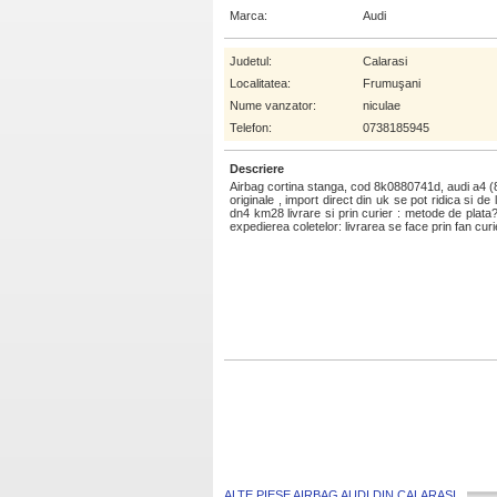
Marca:
Audi
Judetul:
Calarasi
Localitatea:
Frumuşani
Nume vanzator:
niculae
Telefon:
0738185945
Descriere
Airbag cortina stanga, cod 8k0880741d, audi a4 (
originale , import direct din uk se pot ridica si d
dn4 km28 livrare si prin curier : metode de plata
expedierea coletelor: livrarea se face prin fan curie
ALTE PIESE AIRBAG AUDI DIN CALARASI