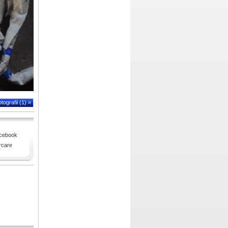
tografii (1) »
cebook
care