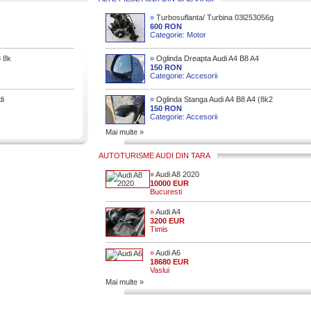
»
Turbosuflanta/ Turbina 03l253056g
Audi / Seat / Skoda 2005 2018 2 0 Td
600 RON
Categorie: Motor
8 8k
»
Oglinda Dreapta Audi A4 B8 A4
8
150 RON
Categorie: Accesorii
di
»
Oglinda Stanga Audi A4 B8 A4 (8k2
B8) 2008
150 RON
Categorie: Accesorii
Mai multe »
AUTOTURISME AUDI DIN TARA
»
Audi A8 2020
10000 EUR
Bucuresti
»
Audi A4
3200 EUR
Timis
»
Audi A6
18680 EUR
Vaslui
Mai multe »