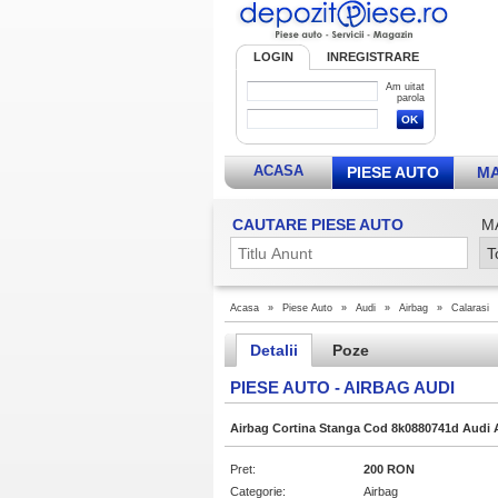
LOGIN
INREGISTRARE
Am uitat
parola
ACASA
PIESE AUTO
MA
CAUTARE PIESE AUTO
M
Acasa
»
Piese Auto
»
Audi
»
Airbag
»
Calarasi
Detalii
Poze
PIESE AUTO - AIRBAG AUDI
Airbag Cortina Stanga Cod 8k0880741d Audi 
Pret:
200 RON
Categorie:
Airbag