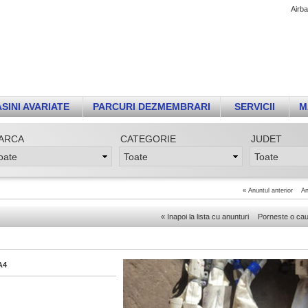
Airb
SINI AVARIATE
PARCURI DEZMEMBRARI
SERVICII
M
ARCA
CATEGORIE
JUDET
«
Anuntul anterior
An
«
Inapoi la lista cu anunturi
Porneste o ca
A4