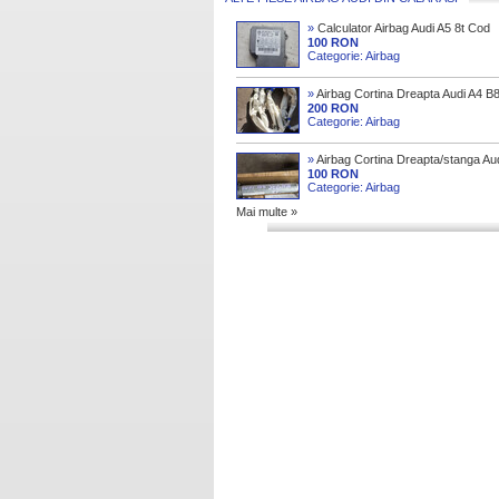
»
Calculator Airbag Audi A5 8t Cod
8k0959655n Model 2012
100 RON
Categorie: Airbag
»
Airbag Cortina Dreapta Audi A4 B
Avant Cod 8k0880742d Model 200
200 RON
Categorie: Airbag
»
Airbag Cortina Dreapta/stanga Au
A6 4f/c6 [2004 2008] Sedan
100 RON
Categorie: Airbag
Mai multe »