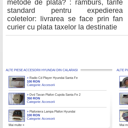
metode de plata? : ramburs, tarife
standard pentru expedierea
coletelor: livrarea se face prin fan
curier cu plata taxelor la destinatie
ALTE PIESE ACCESORII HYUNDAI DIN CALARASI
ALTE P
»
Radio Cd Player Hyundai Santa Fe
100 RON
Categorie: Accesorii
»
Dvd Tavan Plafon Cupola Santa Fe 2
2 Crdi 2007
350 RON
Categorie: Accesorii
»
Plafoniera Lampa Plafon Hyundai
Santa Fe 2 2 Crdi 2008
100 RON
Categorie: Accesorii
Mai multe »
Mai mu