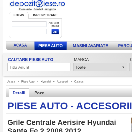
LOGIN
INREGISTRARE
Am uitat
parola
ACASA
PIESE AUTO
MASINI AVARIATE
PARCU
CAUTARE PIESE AUTO
MARCA
Acasa
»
Piese Auto
»
Hyundai
»
Accesorii
»
Calarasi
Detalii
Poze
PIESE AUTO - ACCESORI
Grile Centrale Aerisire Hyundai
Santa Fe 2 2006 2012