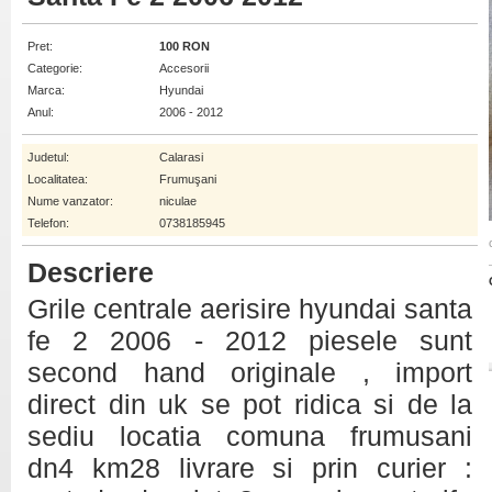
Pret:
100 RON
Categorie:
Accesorii
Marca:
Hyundai
Anul:
2006 - 2012
Judetul:
Calarasi
Localitatea:
Frumuşani
Nume vanzator:
niculae
Telefon:
0738185945
Descriere
Grile centrale aerisire hyundai santa
fe 2 2006 - 2012 piesele sunt
second hand originale , import
direct din uk se pot ridica si de la
sediu locatia comuna frumusani
dn4 km28 livrare si prin curier :