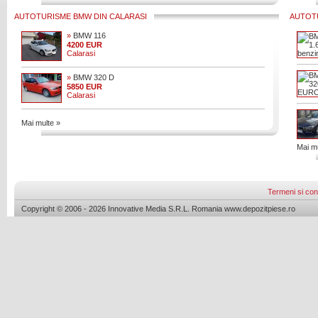
AUTOTURISME BMW DIN CALARASI
AUTOT
»
BMW 116
4200 EUR
Calarasi
»
BMW 320 D
5850 EUR
Calarasi
Mai multe »
Mai mu
Termeni si cond
Copyright © 2006 - 2026 Innovative Media S.R.L. Romania www.depozitpiese.ro