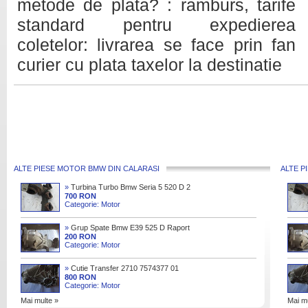
metode de plata? : ramburs, tarife
standard pentru expedierea
coletelor: livrarea se face prin fan
curier cu plata taxelor la destinatie
ALTE PIESE MOTOR BMW DIN CALARASI
ALTE P
»
Turbina Turbo Bmw Seria 5 520 D 2
0 163 Cai M47n2d204d4
700 RON
Categorie: Motor
»
Grup Spate Bmw E39 525 D Raport
3 08 Cod 3 08
200 RON
Categorie: Motor
»
Cutie Transfer 2710 7574377 01
Bmw X5 (e70) 3 0 D
800 RON
Categorie: Motor
Mai multe »
Mai mu