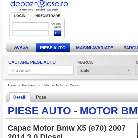
LOGIN
INREGISTRARE
Am uitat
parola
ACASA
PIESE AUTO
MASINI AVARIATE
PARCU
CAUTARE PIESE AUTO
MARCA
Acasa
»
Piese Auto
»
BMW
»
Motor
»
Calarasi
Detalii
Poze
PIESE AUTO - MOTOR B
Capac Motor Bmw X5 (e70) 2007
2014 3 0 Diesel