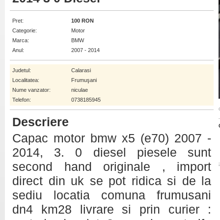
Pret:
100 RON
Categorie:
Motor
Marca:
BMW
Anul:
2007 - 2014
Judetul:
Calarasi
Localitatea:
Frumuşani
Nume vanzator:
niculae
Telefon:
0738185945
Descriere
Capac motor bmw x5 (e70) 2007 -
2014, 3. 0 diesel piesele sunt
second hand originale , import
direct din uk se pot ridica si de la
sediu locatia comuna frumusani
dn4 km28 livrare si prin curier :