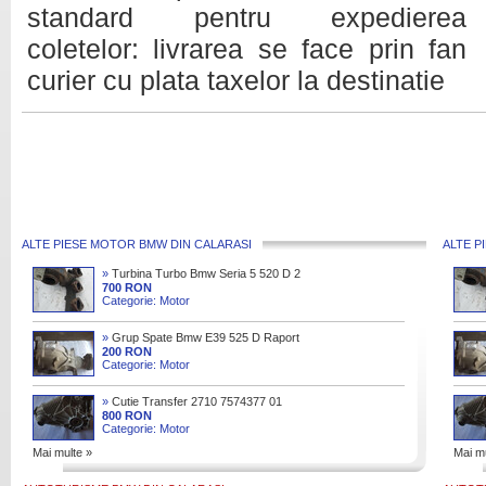
standard pentru expedierea
coletelor: livrarea se face prin fan
curier cu plata taxelor la destinatie
ALTE PIESE MOTOR BMW DIN CALARASI
ALTE P
»
Turbina Turbo Bmw Seria 5 520 D 2
0 163 Cai M47n2d204d4
700 RON
Categorie: Motor
»
Grup Spate Bmw E39 525 D Raport
3 08 Cod 3 08
200 RON
Categorie: Motor
»
Cutie Transfer 2710 7574377 01
Bmw X5 (e70) 3 0 D
800 RON
Categorie: Motor
Mai multe »
Mai mu