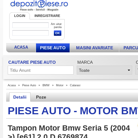
LOGIN
INREGISTRARE
Am uitat
parola
ACASA
PIESE AUTO
MASINI AVARIATE
PARCU
CAUTARE PIESE AUTO
MARCA
Acasa
»
Piese Auto
»
BMW
»
Motor
»
Calarasi
Detalii
Poze
PIESE AUTO - MOTOR B
Tampon Motor Bmw Seria 5 (2004
>) [e61] 2 0 D 6769874