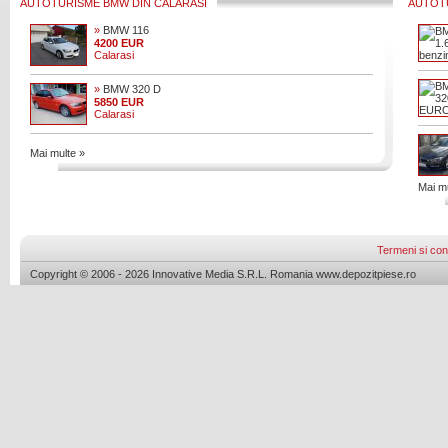
AUTOTURISME BMW DIN CALARASI
AUTOT
»
BMW 116
4200 EUR
Calarasi
»
BMW 320 D
5850 EUR
Calarasi
Mai multe »
Mai mu
Termeni si cond
Copyright © 2006 - 2026 Innovative Media S.R.L. Romania www.depozitpiese.ro