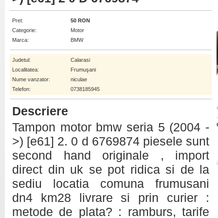
Pret:
50 RON
Categorie:
Motor
Marca:
BMW
Judetul:
Calarasi
Localitatea:
Frumuşani
Nume vanzator:
niculae
Telefon:
0738185945
Descriere
Tampon motor bmw seria 5 (2004 -
>) [e61] 2. 0 d 6769874 piesele sunt
second hand originale , import
direct din uk se pot ridica si de la
sediu locatia comuna frumusani
dn4 km28 livrare si prin curier :
metode de plata? : ramburs, tarife