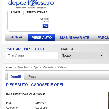
LOGIN
INREGISTRARE
Am uitat
parola
ACASA
PIESE AUTO
MASINI AVARIATE
PARCU
CAUTARE PIESE AUTO
MARCA
Acasa
»
Piese Auto
»
Opel
»
Caroserie
»
Calarasi
Detalii
Poze
PIESE AUTO - CAROSERIE OPEL
Bara Spoiler Fata Opel Astra H
Pret:
150 RON
Categorie:
Caroserie