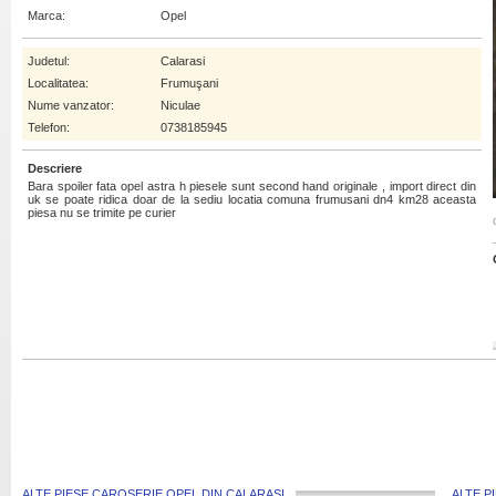
Marca:
Opel
Judetul:
Calarasi
Localitatea:
Frumuşani
Nume vanzator:
Niculae
Telefon:
0738185945
Descriere
Bara spoiler fata opel astra h piesele sunt second hand originale , import direct din
uk se poate ridica doar de la sediu locatia comuna frumusani dn4 km28 aceasta
piesa nu se trimite pe curier
ALTE PIESE CAROSERIE OPEL DIN CALARASI
ALTE P