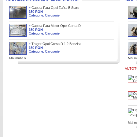
»
Capota Fata Opel Zafira B Stare
Buna
150 RON
Categorie: Caroserie
»
Capota Fata Motor Opel Corsa D
2006 2014
150 RON
Categorie: Caroserie
»
Trager Opel Corsa D 1 2 Benzina
150 RON
Categorie: Caroserie
Mai multe »
Mai mu
AUTOTU
Mai mu