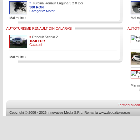
»
Turbina Renault Laguna 3 2 0 Dci
M9r 2009
300 RON
Categorie: Motor
Mai multe »
Mai mu
AUTOTURISME RENAULT DIN CALARASI
AUTOTU
»
Renault Scenic 2
1650 EUR
Calarasi
Mai multe »
Mai mu
Termeni si cond
Copyright © 2006 - 2026 Innovative Media S.R.L. Romania www.depozitpiese.ro