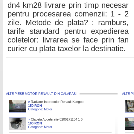
dn4 km28 livrare prin timp necesar
pentru procesarea comenzii: 1 - 2
zile. Metode de plata? : ramburs,
tarife standard pentru expedierea
coletelor: livrarea se face prin fan
curier cu plata taxelor la destinatie.
ALTE PIESE MOTOR RENAULT DIN CALARASI
ALTE P
»
Radiator Intercooler Renault Kangoo
1 5dci 2009 2015
150 RON
Categorie: Motor
»
Clapeta Acceleratie 8200171134 1 6
Benzina Renault Megane 2
100 RON
Categorie: Motor