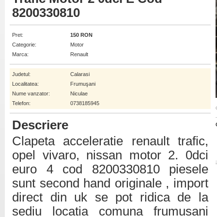
8200330810
Pret:
150 RON
Categorie:
Motor
Marca:
Renault
Judetul:
Calarasi
Localitatea:
Frumuşani
Nume vanzator:
Niculae
Telefon:
0738185945
Descriere
Clapeta acceleratie renault trafic,
opel vivaro, nissan motor 2. 0dci
euro 4 cod 8200330810 piesele
sunt second hand originale , import
direct din uk se pot ridica de la
sediu locatia comuna frumusani