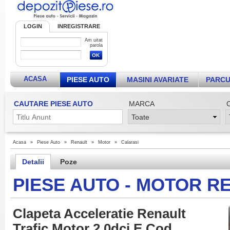
LOGIN
INREGISTRARE
Am uitat
parola
ACASA
PIESE AUTO
MASINI AVARIATE
PARCU
CAUTARE PIESE AUTO
MARCA
Acasa
»
Piese Auto
»
Renault
»
Motor
»
Calarasi
Detalii
Poze
PIESE AUTO - MOTOR R
Clapeta Acceleratie Renault
Trafic Motor 2 0dci E Cod