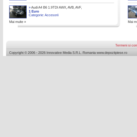
»
Audi A4 B6 1.9TDI AWX, AVB, AVF,
BKE, 2003
1 Euro
Categorie: Accesorii
Mai multe »
Mai mu
Termeni si cond
Copyright © 2006 - 2026 Innovative Media S.R.L. Romania www.depozitpiese.ro