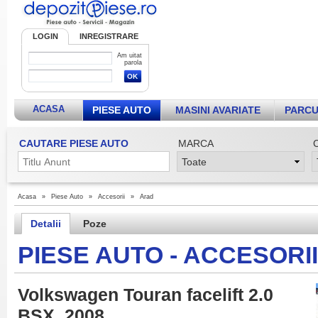
LOGIN
INREGISTRARE
Am uitat
parola
ACASA
PIESE AUTO
MASINI AVARIATE
PARCU
CAUTARE PIESE AUTO
MARCA
Acasa
»
Piese Auto
»
Accesorii
»
Arad
Detalii
Poze
PIESE AUTO - ACCESORII
Volkswagen Touran facelift 2.0
BSX, 2008