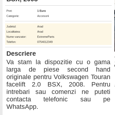
Pret:
1 Euro
Categorie:
Accesorii
Judetul:
Arad
Localitatea:
Arad
Nume vanzator:
ExtremeParts
Telefon:
0754012349
Descriere
Va stam la dispozitie cu o gama
larga de piese second hand
originale pentru Volkswagen Touran
facelift 2.0 BSX, 2008. Pentru
intrebari sau comenzi ne puteti
contacta telefonic sau pe
WhatsApp.