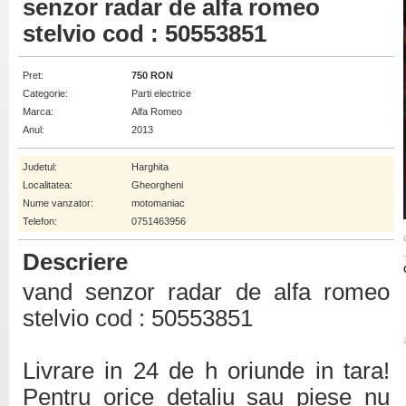
senzor radar de alfa romeo
stelvio cod : 50553851
Pret:
750 RON
Categorie:
Parti electrice
Marca:
Alfa Romeo
Anul:
2013
Judetul:
Harghita
Localitatea:
Gheorgheni
Nume vanzator:
motomaniac
Telefon:
0751463956
Descriere
vand senzor radar de alfa romeo
stelvio cod : 50553851
Livrare in 24 de h oriunde in tara!
Pentru orice detaliu sau piese nu