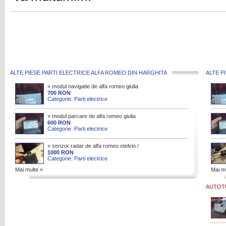
ALTE PIESE PARTI ELECTRICE ALFA ROMEO DIN HARGHITA
ALTE P
»
modul navigatie de alfa romeo giulia
cod : 55275201
700 RON
Categorie: Parti electrice
»
modul parcare de alfa romeo giulia
cod : 50538367 / 0 263 004 819
600 RON
Categorie: Parti electrice
»
senzor radar de alfa romeo stelvio /
giulia
1000 RON
Categorie: Parti electrice
Mai multe »
Mai mu
AUTOTU