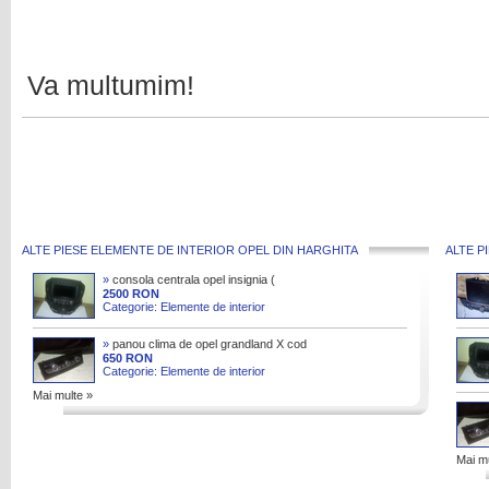
Va multumim!
ALTE PIESE ELEMENTE DE INTERIOR OPEL DIN HARGHITA
ALTE P
»
consola centrala opel insignia (
display, panou radio si clima, butoane )
2500 RON
Categorie: Elemente de interior
»
panou clima de opel grandland X cod
98177471YX
650 RON
Categorie: Elemente de interior
Mai multe »
Mai mu