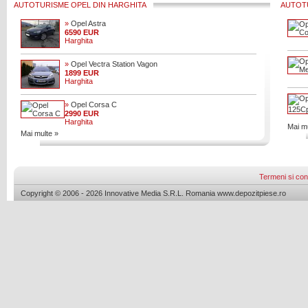
AUTOTURISME OPEL DIN HARGHITA
AUTOTU
»
Opel Astra
6590 EUR
Harghita
»
Opel Vectra Station Vagon
1899 EUR
Harghita
»
Opel Corsa C
2990 EUR
Harghita
Mai mu
Mai multe »
Termeni si cond
Copyright © 2006 - 2026 Innovative Media S.R.L. Romania www.depozitpiese.ro