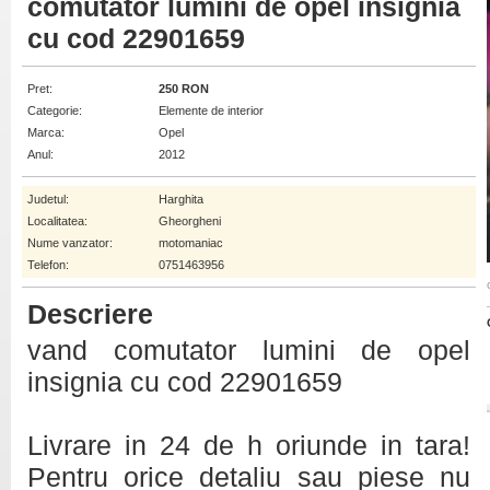
comutator lumini de opel insignia
cu cod 22901659
Pret:
250 RON
Categorie:
Elemente de interior
Marca:
Opel
Anul:
2012
Judetul:
Harghita
Localitatea:
Gheorgheni
Nume vanzator:
motomaniac
Telefon:
0751463956
Descriere
vand comutator lumini de opel
insignia cu cod 22901659
Livrare in 24 de h oriunde in tara!
Pentru orice detaliu sau piese nu