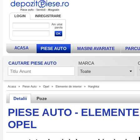
LOGIN
INREGISTRARE
Am uitat
parola
ACASA
PIESE AUTO
MASINI AVARIATE
PARCU
CAUTARE PIESE AUTO
MARCA
Acasa
»
Piese Auto
»
Opel
»
Elemente de interior
»
Harghita
Detalii
Poze
PIESE AUTO - ELEMENTE
OPEL