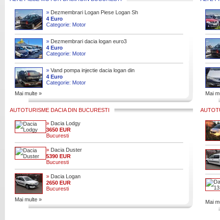
»
Dezmembrari Logan Piese Logan Sh
Motor Logan Sh. Dezmembrari logan 1.
4 Euro
Categorie: Motor
5dci euro 3 euro 4 euro 5, 15d
»
Dezmembrari dacia logan euro3
euro4 euro5 . . . . . orice piesa 2005 -
4 Euro
Categorie: Motor
2016 motor, cutie viteze, rad
»
Vand pompa injectie dacia logan din
2008 in stare perfecta de functionare !
4 Euro
Categorie: Motor
pompa nu este reconditio
Mai multe »
Mai mu
AUTOTURISME DACIA DIN BUCURESTI
AUTOTU
»
Dacia Lodgy
3650 EUR
Bucuresti
»
Dacia Duster
5390 EUR
Bucuresti
»
Dacia Logan
2650 EUR
Bucuresti
Mai multe »
Mai mu