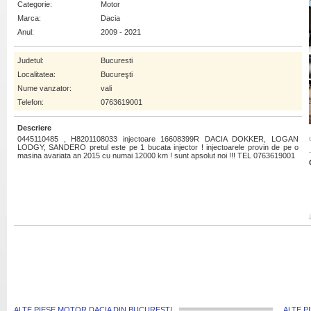
Categorie:
Motor
Marca:
Dacia
Anul:
2009 - 2021
Judetul:
Bucuresti
Localitatea:
Bucureşti
Nume vanzator:
vali
Telefon:
0763619001
Descriere
0445110485 , H8201108033 injectoare 16608399R DACIA DOKKER, LOGAN
LODGY, SANDERO pretul este pe 1 bucata injector ! injectoarele provin de pe o
masina avariata an 2015 cu numai 12000 km ! sunt apsolut noi !!! TEL 0763619001
ALTE PIESE MOTOR DACIA DIN BUCURESTI
ALTE P