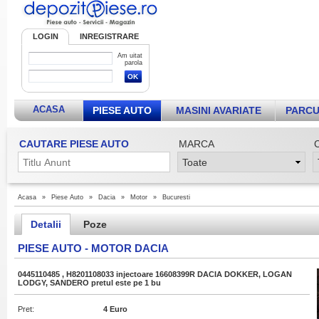
LOGIN
INREGISTRARE
Am uitat
parola
ACASA
PIESE AUTO
MASINI AVARIATE
PARCU
CAUTARE PIESE AUTO
MARCA
Acasa
»
Piese Auto
»
Dacia
»
Motor
»
Bucuresti
Detalii
Poze
PIESE AUTO - MOTOR DACIA
0445110485 , H8201108033 injectoare 16608399R DACIA DOKKER, LOGAN
LODGY, SANDERO pretul este pe 1 bu
Pret:
4 Euro