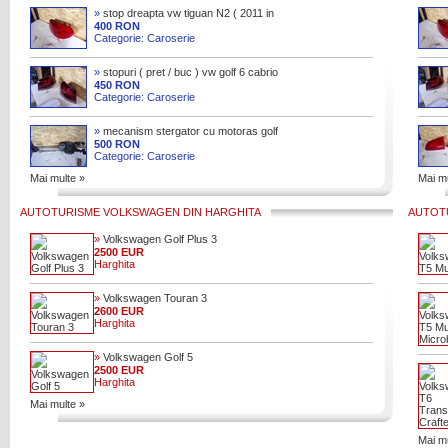
»
stop dreapta vw tiguan N2 ( 2011 in
sus ) in stare ca noua cu cod
400 RON
Categorie: Caroserie
5N0945312D
»
stopuri ( pret / buc ) vw golf 6 cabrio
in stari ca noi 2009-2014
450 RON
Categorie: Caroserie
»
mecanism stergator cu motoras golf
7 cu cod 5G1955023C
500 RON
Categorie: Caroserie
Mai multe »
Mai mu
AUTOTURISME VOLKSWAGEN DIN HARGHITA
AUTOT
»
Volkswagen Golf Plus 3
2500 EUR
Harghita
»
Volkswagen Touran 3
2600 EUR
Harghita
»
Volkswagen Golf 5
2500 EUR
Harghita
Mai multe »
Mai mu