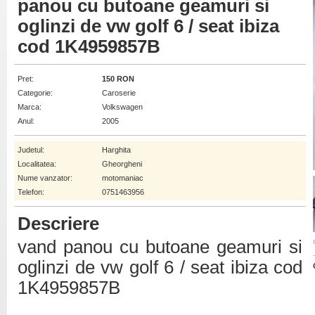
panou cu butoane geamuri si
oglinzi de vw golf 6 / seat ibiza
cod 1K4959857B
Pret:
150 RON
Categorie:
Caroserie
Marca:
Volkswagen
Anul:
2005
Judetul:
Harghita
Localitatea:
Gheorgheni
Nume vanzator:
motomaniac
Telefon:
0751463956
Descriere
vand panou cu butoane geamuri si
oglinzi de vw golf 6 / seat ibiza cod
1K4959857B