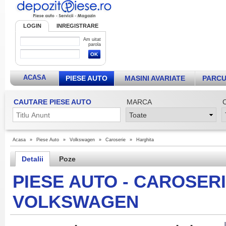
LOGIN
INREGISTRARE
Am uitat
parola
ACASA
PIESE AUTO
MASINI AVARIATE
PARCU
CAUTARE PIESE AUTO
MARCA
Acasa
»
Piese Auto
»
Volkswagen
»
Caroserie
»
Harghita
Detalii
Poze
PIESE AUTO - CAROSER
VOLKSWAGEN