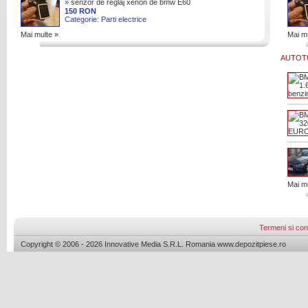
»
senzor de reglaj xenon de bmw E60
E61 cod : 6 784 700
150 RON
Categorie: Parti electrice
Mai multe »
Mai mu
AUTOT
Mai mu
Termeni si cond
Copyright © 2006 - 2026 Innovative Media S.R.L. Romania www.depozitpiese.ro