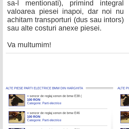
sa-l mentionati), primind integral
valoarea piesei inapoi, dar noi nu
achitam transporturi (dus sau intors)
sau alte costuri anexe piesei.
Va multumim!
ALTE PIESE PARTI ELECTRICE BMW DIN HARGHITA
ALTE P
»
senzor de reglaj xenon de bmw E38 (
seria 7 ) cod : 1 182 641
100 RON
Categorie: Parti electrice
»
senzor de reglaj xenon de bmw E46
E38 E39 X3 X5 cod : 1 093 698
100 RON
Categorie: Parti electrice