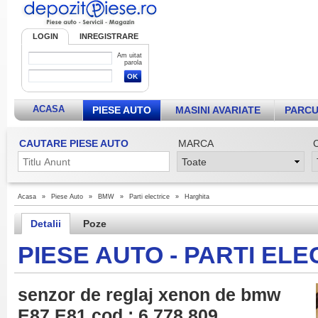
LOGIN
INREGISTRARE
Am uitat
parola
ACASA
PIESE AUTO
MASINI AVARIATE
PARCU
CAUTARE PIESE AUTO
MARCA
Acasa
»
Piese Auto
»
BMW
»
Parti electrice
»
Harghita
Detalii
Poze
PIESE AUTO - PARTI EL
senzor de reglaj xenon de bmw
E87 E81 cod : 6 778 809