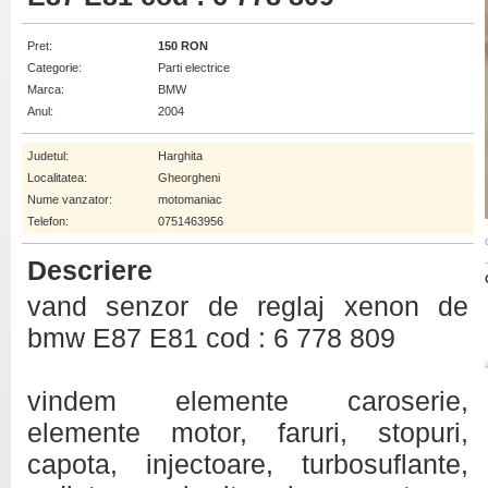
Pret:
150 RON
Categorie:
Parti electrice
Marca:
BMW
Anul:
2004
Judetul:
Harghita
Localitatea:
Gheorgheni
Nume vanzator:
motomaniac
Telefon:
0751463956
Descriere
vand senzor de reglaj xenon de
bmw E87 E81 cod : 6 778 809
vindem elemente caroserie,
elemente motor, faruri, stopuri,
capota, injectoare, turbosuflante,