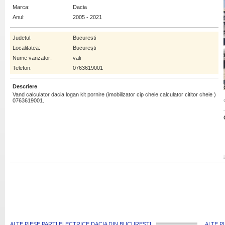
Marca:
Dacia
Anul:
2005 - 2021
Judetul:
Bucuresti
Localitatea:
Bucureşti
Nume vanzator:
vali
Telefon:
0763619001
Descriere
Vand calculator dacia logan kit pornire (imobilizator cip cheie calculator cititor cheie )
0763619001.
ALTE PIESE PARTI ELECTRICE DACIA DIN BUCURESTI
ALTE P