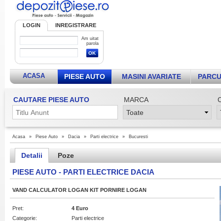
LOGIN
INREGISTRARE
Am uitat
parola
ACASA
PIESE AUTO
MASINI AVARIATE
PARCU
CAUTARE PIESE AUTO
MARCA
Acasa
»
Piese Auto
»
Dacia
»
Parti electrice
»
Bucuresti
Detalii
Poze
PIESE AUTO - PARTI ELECTRICE DACIA
VAND CALCULATOR LOGAN KIT PORNIRE LOGAN
Pret:
4 Euro
Categorie:
Parti electrice