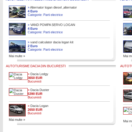
»
Alternator logan diesel ,alternator
dacia logan 1.5dci . vand alternator
4 Euro
Categorie: Parti electrice
dacia logan diesel 1.5 dci
»
VAND POMPA SERVO LOGAN
POMPA SERVODIRECTIE
4 Euro
Categorie: Parti electrice
ELECTRICA LOGAN POMPA
DIRECTIE LOGAN
»
vand calculator dacia logan kit
pornire (imobilizator, cip cheie,
2 Euro
Categorie: Parti electrice
calculator, cititor cheie ) 0763
Mai multe »
Mai mu
AUTOTURISME DACIA DIN BUCURESTI
AUTOTU
»
Dacia Lodgy
3650 EUR
Bucuresti
»
Dacia Duster
5390 EUR
Bucuresti
»
Dacia Logan
2650 EUR
Bucuresti
Mai multe »
Mai mu