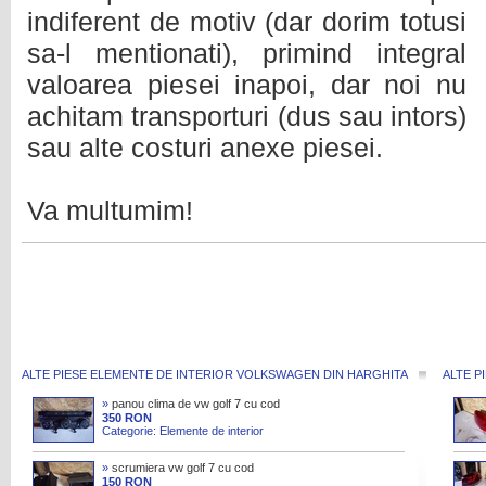
indiferent de motiv (dar dorim totusi
sa-l mentionati), primind integral
valoarea piesei inapoi, dar noi nu
achitam transporturi (dus sau intors)
sau alte costuri anexe piesei.
Va multumim!
ALTE PIESE ELEMENTE DE INTERIOR VOLKSWAGEN DIN HARGHITA
ALTE P
»
panou clima de vw golf 7 cu cod
5G0907044CE
350 RON
Categorie: Elemente de interior
»
scrumiera vw golf 7 cu cod
5G1863391
150 RON