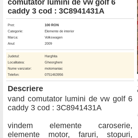
comutator lumini de vw golf 6
caddy 3 cod : 3C8941431A
Pret:
100 RON
Categorie:
Elemente de interior
Marca:
Volkswagen
Anul:
2009
Judetul:
Harghita
Localitatea:
Gheorgheni
Nume vanzator:
motomaniac
Telefon:
0751463956
Descriere
vand comutator lumini de vw golf 6
caddy 3 cod : 3C8941431A
vindem elemente caroserie,
elemente motor, faruri, stopuri,