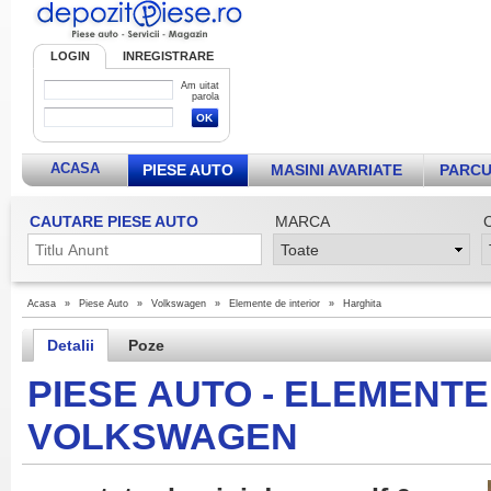
LOGIN
INREGISTRARE
Am uitat
parola
ACASA
PIESE AUTO
MASINI AVARIATE
PARCU
CAUTARE PIESE AUTO
MARCA
Acasa
»
Piese Auto
»
Volkswagen
»
Elemente de interior
»
Harghita
Detalii
Poze
PIESE AUTO - ELEMENTE
VOLKSWAGEN