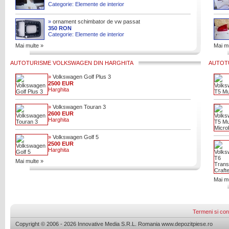
Categorie: Elemente de interior
»
ornament schimbator de vw passat
B8 / arteon cu cod 3G1864252LL
350 RON
Categorie: Elemente de interior
Mai multe »
Mai mu
AUTOTURISME VOLKSWAGEN DIN HARGHITA
AUTOT
»
Volkswagen Golf Plus 3
2500 EUR
Harghita
»
Volkswagen Touran 3
2600 EUR
Harghita
»
Volkswagen Golf 5
2500 EUR
Harghita
Mai multe »
Mai mu
Termeni si cond
Copyright © 2006 - 2026 Innovative Media S.R.L. Romania www.depozitpiese.ro