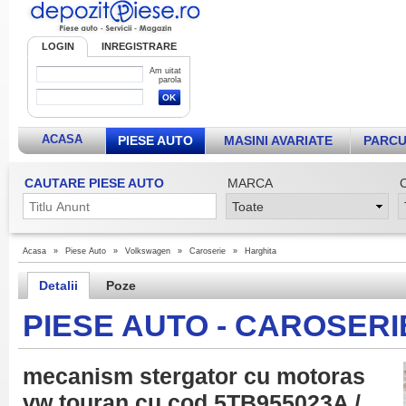
LOGIN
INREGISTRARE
Am uitat
parola
ACASA
PIESE AUTO
MASINI AVARIATE
PARCU
CAUTARE PIESE AUTO
MARCA
Acasa
»
Piese Auto
»
Volkswagen
»
Caroserie
»
Harghita
Detalii
Poze
PIESE AUTO - CAROSER
mecanism stergator cu motoras
vw touran cu cod 5TB955023A /