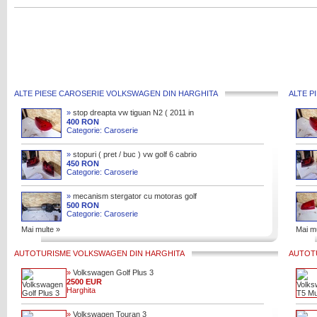
ALTE PIESE CAROSERIE VOLKSWAGEN DIN HARGHITA
ALTE P
»
stop dreapta vw tiguan N2 ( 2011 in
sus ) in stare ca noua cu cod
400 RON
Categorie: Caroserie
5N0945312D
»
stopuri ( pret / buc ) vw golf 6 cabrio
in stari ca noi 2009-2014
450 RON
Categorie: Caroserie
»
mecanism stergator cu motoras golf
7 cu cod 5G1955023C
500 RON
Categorie: Caroserie
Mai multe »
Mai mu
AUTOTURISME VOLKSWAGEN DIN HARGHITA
AUTOT
»
Volkswagen Golf Plus 3
2500 EUR
Harghita
»
Volkswagen Touran 3