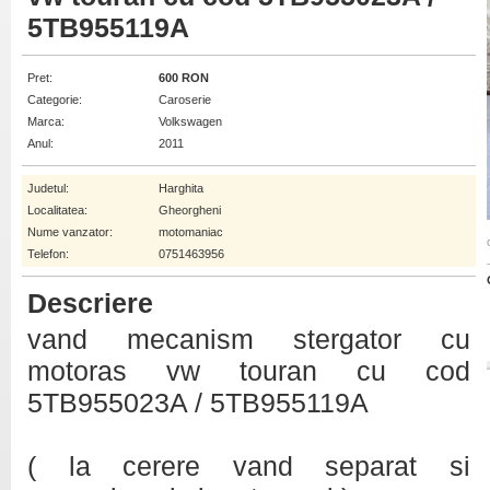
5TB955119A
Pret:
600 RON
Categorie:
Caroserie
Marca:
Volkswagen
Anul:
2011
Judetul:
Harghita
Localitatea:
Gheorgheni
Nume vanzator:
motomaniac
Telefon:
0751463956
Descriere
vand mecanism stergator cu
motoras vw touran cu cod
5TB955023A / 5TB955119A
( la cerere vand separat si