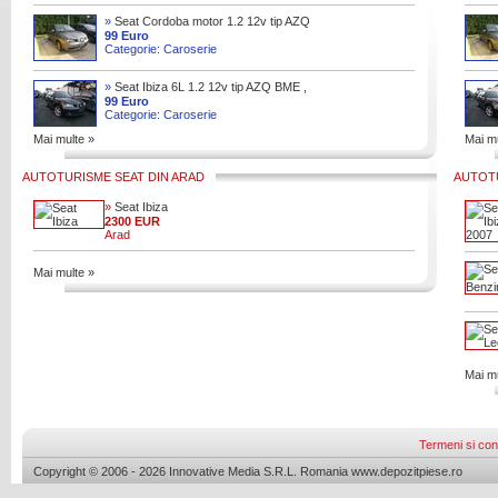
»
Seat Cordoba motor 1.2 12v tip AZQ
, BXV , 1.4 16v tip BBY , BKY , BUD ,
99 Euro
Categorie: Caroserie
1.4tdi tip AMF , BNM , 1.9t
»
Seat Ibiza 6L 1.2 12v tip AZQ BME ,
BXV , 1.4 16v tip BBY , BKY , BUD
99 Euro
Categorie: Caroserie
Mai multe »
Mai mu
AUTOTURISME SEAT DIN ARAD
AUTOTU
»
Seat Ibiza
2300 EUR
Arad
Mai multe »
Mai mu
Termeni si cond
Copyright © 2006 - 2026 Innovative Media S.R.L. Romania www.depozitpiese.ro