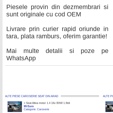
Piesele provin din dezmembrari si
sunt originale cu cod OEM
Livrare prin curier rapid oriunde in
tara, plata ramburs, oferim garantie!
Mai multe detalii si poze pe
WhatsApp
ALTE PIESE CAROSERIE SEAT DIN ARAD
ALTE P
»
Seat Altea motor 1.4 16v BXW 1.9tdi
BLS 2.0tdi BMM
99 Euro
Categorie: Caroserie