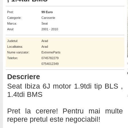
Pret:
99 Euro
Categorie:
Caroserie
Marca:
Seat
Anul:
2001 - 2010
Judetul:
Arad
Localitatea:
Arad
Nume vanzator:
ExtremeParts
Telefon:
0745782279
0754012349
Descriere
Seat Ibiza 6J motor 1.9tdi tip BLS ,
1.4tdi BMS
Pret la cerere! Pentru mai multe
repere pretul este negociabil!