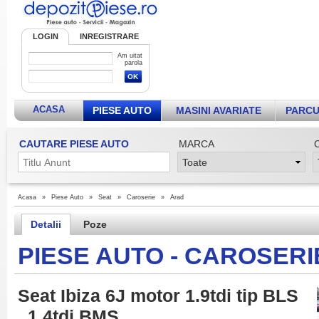
LOGIN
INREGISTRARE
Am uitat
parola
ACASA
PIESE AUTO
MASINI AVARIATE
PARCU
CAUTARE PIESE AUTO
MARCA
Acasa
»
Piese Auto
»
Seat
»
Caroserie
»
Arad
Detalii
Poze
PIESE AUTO - CAROSERI
Seat Ibiza 6J motor 1.9tdi tip BLS
, 1.4tdi BMS